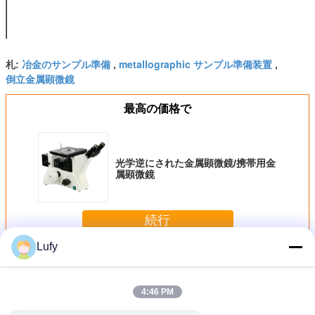
曇らされたガラスおよび黄色、緑および青フィルター
によって装備されている
冶金のサンプル準備
metallographic サンプル準備装置
札:
,
,
倒立金属顕微鏡
最高の価格で
光学逆にされた金属顕微鏡/携帯用金
属顕微鏡
続行
Lufy
Metallographic標本準備
多く
4:46 PM