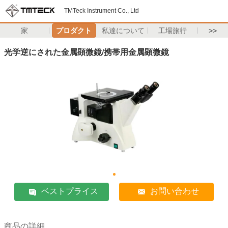
TMTeck Instrument Co., Ltd
家
プロダクト
私達について
工場旅行
>>
光学逆にされた金属顕微鏡/携帯用金属顕微鏡
ベストプライス
お問い合わせ
商品の詳細