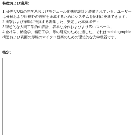
特徴および適用:
1. 優秀なUISの光学系およびモジュール化機能設計と装備されている。ユーザー
は分極および暗視野の観察を達成するためにシステムを便利に更新できます。
2.衝撃および振動に抵抗する密集した、安定した本体ボディ
3.理想的な人間工学的の設計、容易な操作およびより広いスペース。
4.金相学、鉱物学、精密工学、等の研究のために適した。それはmetallographic
構造および表面の形態のマイクロ観察のための理想的な光学機器です。
指定:
接眼レンズ
10X広い分野の計画の接眼レンズおよび視野数は
Φ22mm、接眼レンズ インターフェイスですФ30mmで
す
無限計画の無色の
MR-2000 （装備されていた明るい分
PL L10X/0.25の作
目的
野の目的）
動距離:20.2 mm
PL L20X/0.40の作
動距離:8.80 mm
PL L50X/0.70の作
動距離:3.68 mm
PL L100X/0.85の
（乾燥した）作動
距離:0.40 mm
MR-2000B （暗く/明るい分野の目的
PL L5X/0.12の作
が装備されている）
動距離:9.70 mm