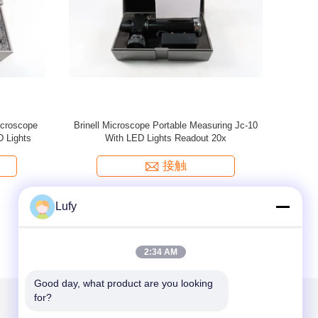
心圧力) 完全
TMPD-06 自動研磨ドロッパー
TMETA
磨き機
接触
Lufy
2:34 AM
Good day, what product are you looking 
for?