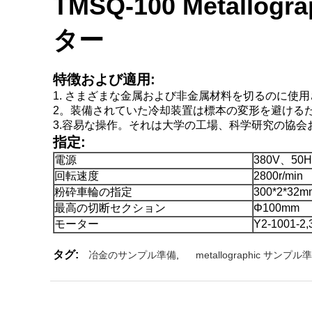
TMSQ-100 Meta
ター
特徴および適用:
1. さまざまな金属および非金属材料を切るのに使
2。装備されていた冷却装置は標本の変形を避ける
3.容易な操作。それは大学の工場、科学研究の協
指定:
電源
380V、50H
回転速度
2800r/min
粉砕車輪の指定
300*2*32m
最高の切断セクション
Φ100mm
モーター
Y2-1001-2,
タグ:
冶金のサンプル準備
,
metallographic サンプ