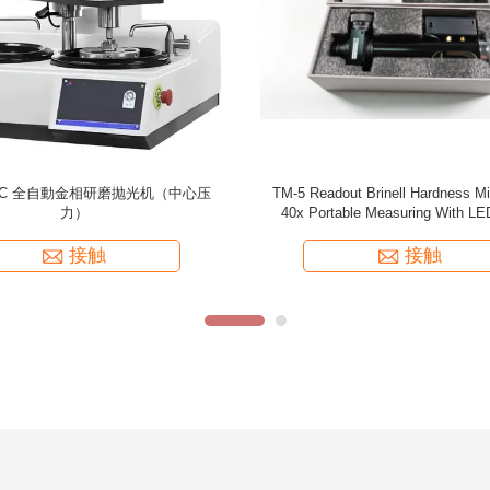
出しのBrinell硬度の顕微鏡40xの携帯
TMP-10S/TMP-20S (多点圧力&中
用測定
自動金属グラフィックの磨きと
接触
接触