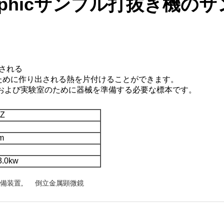
llographicサンプル打抜き
用される
ために作り出される熱を片付けることができます。
会および実験室のために器械を準備する必要な標本です。
Z
m
3.0kw
ル準備装置
,
倒立金属顕微鏡