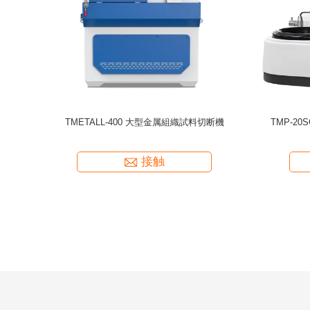
ring Jc-10
読み取り 20x ブリーネル顕微鏡 Jc-10 携帯測
Jc-20読み
20x
定
接触