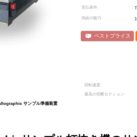
支払条件:
供給の能力:
1
ベストプライス
回転速度:
最高の切断セクション:
allographic サンプル準備装置