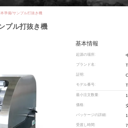
hic標本準備/サンプル打抜き機
備/サンプル打抜き機
基本情報
起源の場所:
ブランド名:
T
証明:
モデル番号:
T
最小注文数量:
1
価格:
パッケージの詳細:
1
受渡し時間: