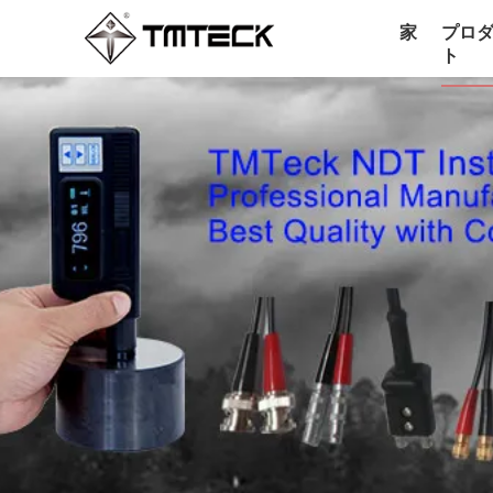
家
プロ
ト