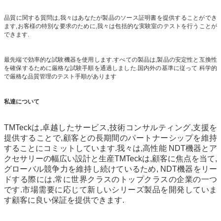
品質に関する質問は,我々はあなたが製品のソース証明書を提供することができ
ます,お客様の特別な要求のために,我々は包括的な実験室のテストを行うことが
できます.
最先端で効率的な試験機器を使用します.すべての製品は,製品の安定性と互換性
を確保するために厳格な試験手順を通過しました.国内外の基準に従って 科学的
で厳格な品質管理のテスト手順があります
私達について
TMTeckは,卓越したサービス,技術コンサルティング,支援を
提供することで,顧客との長期間のパートナーシップを維持
することにコミットしています.我々は,高性能 NDT機器とア
クセサリーの幅広い設計と生産TMTeckは,顧客に焦点を当て,
グローバル競争力を維持し続けているため, NDT機器をリー
ドする際には,常に世界クラスのトップクラスの企業の一つ
です.市場需要に応じて新しいシリーズ製品を開発していま
す顧客に良い保証を提供できます.