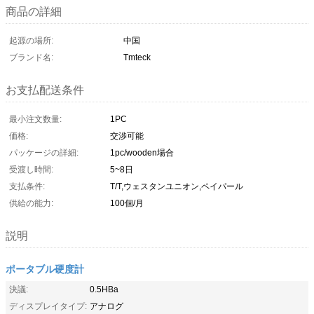
商品の詳細
起源の場所:
中国
ブランド名:
Tmteck
お支払配送条件
最小注文数量:
1PC
価格:
交渉可能
パッケージの詳細:
1pc/wooden場合
受渡し時間:
5~8日
支払条件:
T/T,ウェスタンユニオン,ペイパール
供給の能力:
100個/月
説明
ポータブル硬度計
決議:
0.5HBa
ディスプレイタイプ:
アナログ