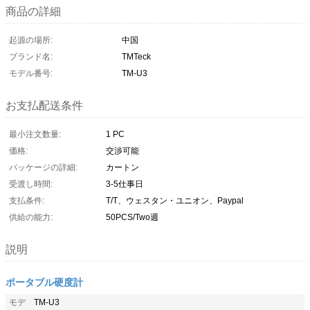
商品の詳細
起源の場所:
中国
ブランド名:
TMTeck
モデル番号:
TM-U3
お支払配送条件
最小注文数量:
1 PC
価格:
交渉可能
パッケージの詳細:
カートン
受渡し時間:
3-5仕事日
支払条件:
T/T、ウェスタン・ユニオン、Paypal
供給の能力:
50PCS/Two週
説明
ポータブル硬度計
モデ
TM-U3