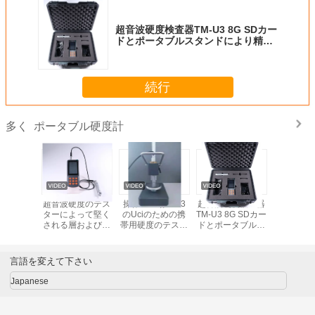
超音波硬度検査器TM-U3 8G SDカー
ドとポータブルスタンドにより精度
が向上します
続行
ポータブル硬度計
多く
計は機械
超音波硬度のテス
操作の立場TaU3
超音波硬度検査器
ウェブス
適用しま
ターによって堅く
のUciのための携
TM-U3 8G SDカー
度のテ
量 500g
される層および薄
帯用硬度のテスタ
ドとポータブルス
い仕事の部分の歯
ー
タンドにより精度
の表面
が向上します
言語を変えて下さい
Japanese