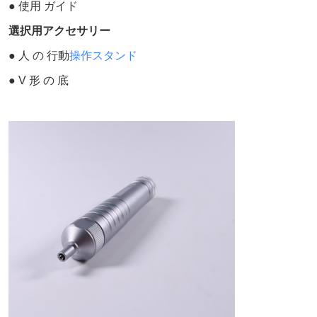
● 使用 ガイド
選択用アクセサリー
● 人 の 行動
操作スタンド
● V 形 の 底