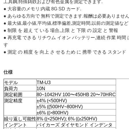
工具鋼,特殊鋳鉄および有色金属を測定できます.
● 大容量のメモリ:内蔵 8G SD カード.
● あらゆる方向で 無料で測定できます.報酬は必要ありません
● 最大値,最小値,平均値,標準偏差,測定時間,以前の測定値な
● 制限 を 超え て いる 場合,上限 と 下限 の 設定 と 警報
● 再充電 できる リチウム イオン バッテリー,連続 作業 時間 は
す
● 測定 の 精度 を 向上 さ せる ため に 携帯 できる スタンド
仕様
モデル
TM-U3
負荷力
10N
測定範囲
80~1042HV 100〜450HB 20〜70HRC
測定精度
±4% (<500HV)
±5% ((500HV~800HV)
±6% ((>800HV)
繰り返し可能性
8% ((<250HV); 6% ((≥250HV)
インデント
バイカーズ ダイヤモンド インデンタ