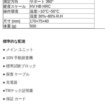
測定方向
サポート 360°
硬度スケール
HV HB HRC
操作環境
温度:−10°C~50°C
湿度 30%~80% R.H
尺寸 (mm)
170×75×40
体重 (g)
500
標準的な配達
● メイン ユニット
● 10N 手動探査機
● 標準試験ブロック
● 探査 ケーブル
● 充電器
●TMテック証明書
● 保証 カード