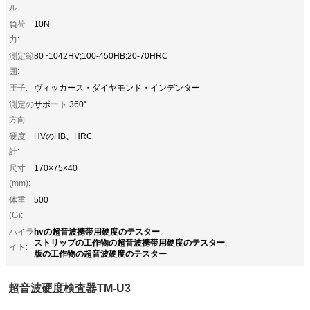
ル:
負荷
10N
力:
測定範
80~1042HV;100-450HB;20-70HRC
囲:
圧子:
ヴィッカース・ダイヤモンド・インデンター
測定の
サポート 360°
方向:
硬度
HVのHB、HRC
計:
尺寸
170×75×40
(mm):
体重
500
(G):
hvの超音波携帯用硬度のテスター
ハイラ
,
ストリップの工作物の超音波携帯用硬度のテスター
,
イト:
版の工作物の超音波硬度のテスター
超音波硬度検査器TM-U3