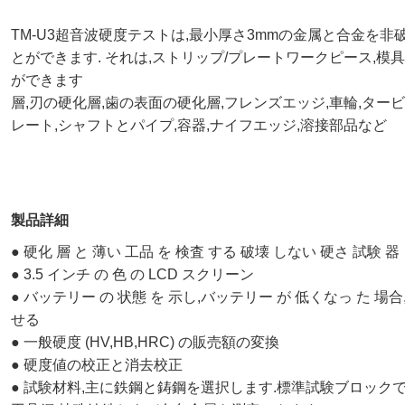
TM-U3超音波硬度テストは,最小厚さ3mmの金属と合金を
とができます. それは,ストリップ/プレートワークピース,模
ができます
層,刃の硬化層,歯の表面の硬化層,フレンズエッジ,車輪,ター
レート,シャフトとパイプ,容器,ナイフエッジ,溶接部品など
製品詳細
● 硬化 層 と 薄い 工品 を 検査 する 破壊 しない 硬さ 試験 器
● 3.5 インチ の 色 の LCD スクリーン
● バッテリー の 状態 を 示し,バッテリー が 低くなっ た 場合
せる
● 一般硬度 (HV,HB,HRC) の販売額の変換
● 硬度値の校正と消去校正
● 試験材料,主に鉄鋼と鋳鋼を選択します.標準試験ブロック