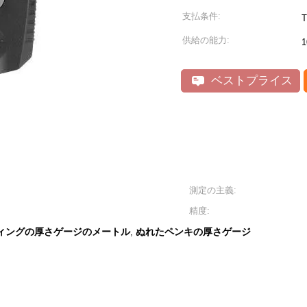
支払条件:
供給の能力:
1
ベストプライス
測定の主義:
精度:
ィングの厚さゲージのメートル
ぬれたペンキの厚さゲージ
,