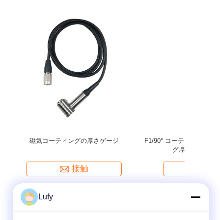
OATING
TMCK-2 High Light Supper Lager LCD CRACK
デジタル 
plus用
WIDTH INSTRUMENT
接触
Lufy