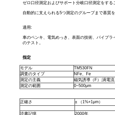
ゼロ口径測定およびサポート分岐口径測定をするこ
自動的に支えられる5つ測定のグループまで基質を
適用:
車のペンキ、電気めっき、表面の技術、パイプラ
のテスト。
指定
モデル
TM530FN
調査のタイプ
NFe、Fe
測定の主義
磁気誘導（F）;渦電流
測定の範囲
0~500μm
正確さ
± （1%+1μm）
読書記憶
2000年