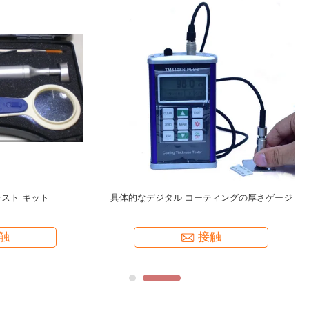
-370 ウェットフィルムゲージ/フィル
F400 コーティング厚さプローブ C
ムコーム 20-370μM
THICKNESS GAUGE TM510FN
接触
接触