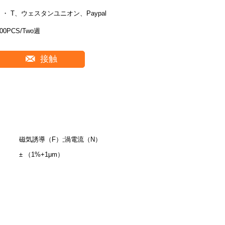
T ・ T、ウェスタンユニオン、Paypal
00PCS/Two週
接触
磁気誘導（F）;渦電流（N）
± （1%+1μm）