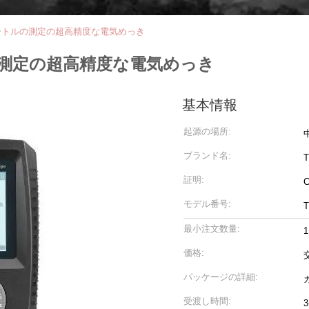
ートルの測定の超高精度な電気めっき
測定の超高精度な電気めっき
基本情報
起源の場所:
ブランド名:
T
証明:
モデル番号:
最小注文数量:
1
価格:
パッケージの詳細:
カ
受渡し時間: