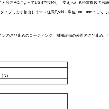
と容易PCによってUSBで接続し、支えられる読書複数の言
タイプします検出します（任意FかN）単位:um、mmそしてミ
インのさび止めのコーティング、機械設備の表面のさび止め、
（N）