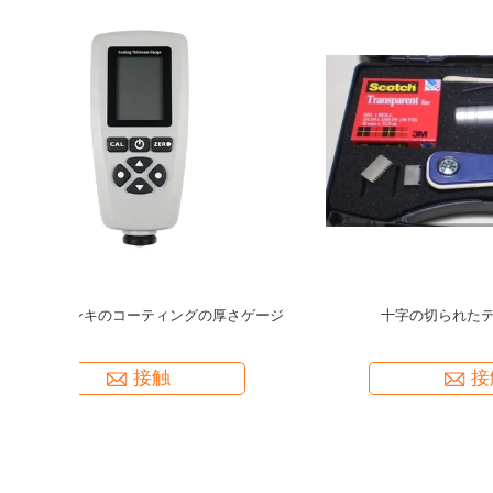
ージ
F1/90° コーティング厚さプローブ (コーティン
TMTECK
グ厚さ計 TM510FN plus用)
接触