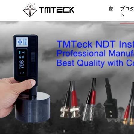
家
プロ
ト