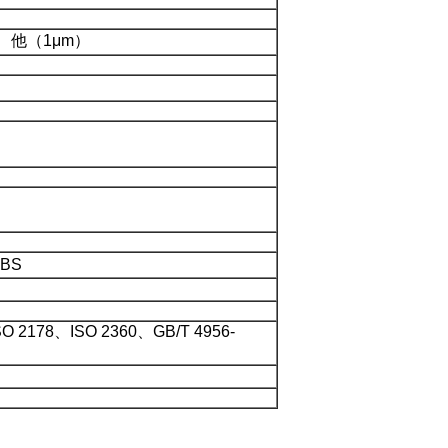
m）、他（1μm）
ABS
178、ISO 2360、GB/T 4956-