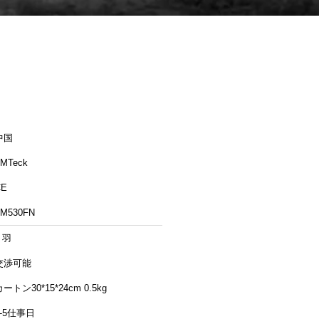
中国
MTeck
CE
TM530FN
 羽
交渉可能
ートン30*15*24cm 0.5kg
3-5仕事日