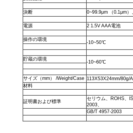
決断
0~99.9μm （0.1μ
電源
2 1.5V AAA電池
操作の環境
-10~50℃
貯蔵の環境
-10~60℃
サイズ（mm） /Weight/Case
113X53X24mm/80g/
材料
セリウム、ROHS、ISO 2
証明書および標準
2003、
GB/T 4957-2003