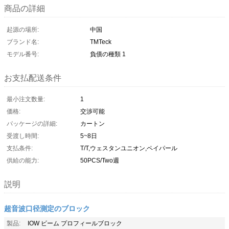
商品の詳細
起源の場所:
中国
ブランド名:
TMTeck
モデル番号:
負債の種類 1
お支払配送条件
最小注文数量:
1
価格:
交渉可能
パッケージの詳細:
カートン
受渡し時間:
5~8日
支払条件:
T/T,ウェスタンユニオン,ペイパール
供給の能力:
50PCS/Two週
説明
超音波口径測定のブロック
製品:
IOW ビーム プロフィールブロック