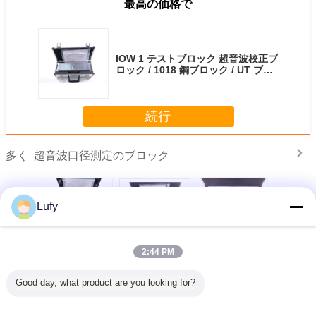
最高の価格で
IOW 1 テストブロック 超音波校正ブ
ロック / 1018 鋼ブロック / UT ブロ
ック 超音波欠陥検出
続行
超音波口径測定のブロック
多く
Lufy
プ 試験 カ
7 ステップ パイプ
IIW型1MM校正ブ
ISO2400-2012
RB-3 
ション ブ
テスト ブロック/
ロック 1018 非破
304ステンレス鋼
ションブ
2:44 PM
-12mm
円管 ステップ ブ
壊試験 (NDT) の鋼
V1のブロックの口
1018 
 炭素鋼
ロック, 2.5-30mm
試験ブロック
径測定
1018 炭素 鋼
Good day, what product are you looking for?
言語を変えて下さい
Japanese