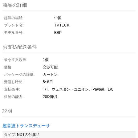
商品の詳細
起源の場所:
中国
ブランド名:
TMTECK
モデル番号:
BBP
お支払配送条件
最小注文数量:
1個
価格:
交渉可能
パッケージの詳細:
カートン
受渡し時間:
5~8日
支払条件:
T/T、ウェスタン・ユニオン、Paypal、L/C
供給の能力:
200個/月
説明
超音波トランスデューサ
タイプ:
NDTの付属品