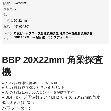
頻度:
2/4のMhz
コネク
レモ
タ:
サイズ:
20*22mm
角度:
45°,60°,70°
角度ビームプローブ超音波変換器
通常の水晶超音波変換器
ハイラ
,
,
BBP 20X22mm 超音波トランスデューサー
イト:
BBP 20X22mm 角梁探査
機
● 人 の 行動
帯域幅 45〜55% - 6dB
● 人 の 行動
感度KKより良い 6-8dB以上
● 人 の 行動
Lemo 00のコンネクタが標準です
● BBP タイプ:
周波数 2 と 4MHZ,サイズ: 20*22mm,角度
45,60 または 70 度
パラメーター: