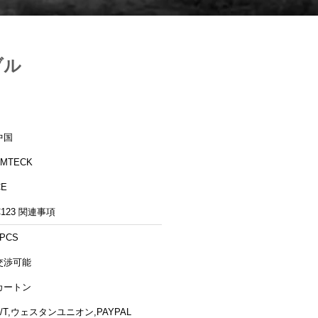
ブル
中国
TMTECK
CE
C123 関連事項
1PCS
交渉可能
カートン
T/T,ウェスタンユニオン,PAYPAL