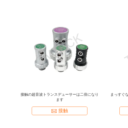
トゥルーソニ
段階配列探査機 4L16-1.0X16-M24-F2.5-D3
Tmte
プマウント
TMTeck 製
スゲージ用
接触