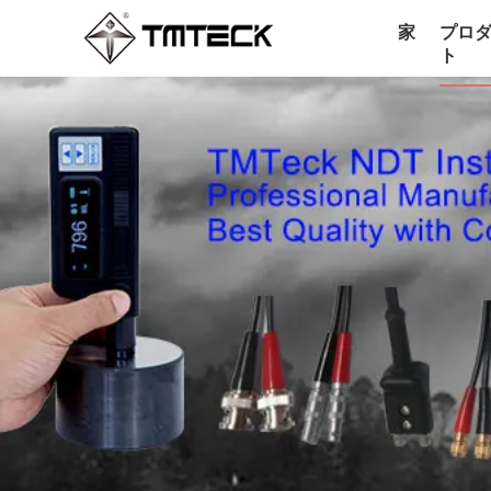
家
プロ
ト