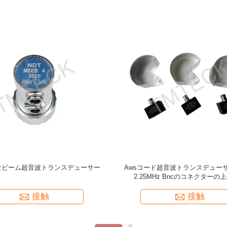
ckによって作られた線形配列探査機
PT-08 超音波厚み計のための探
(5MHZ 8MM)
接触
接触