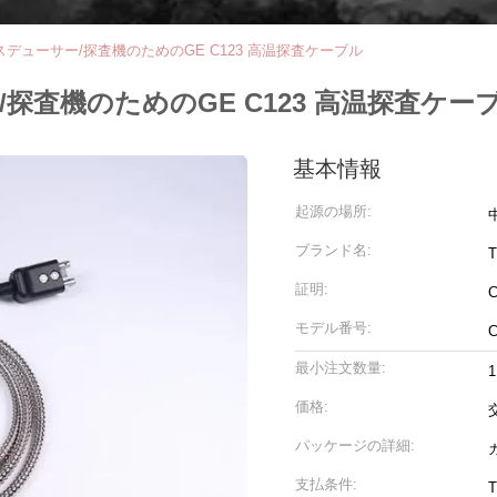
ンスデューサー/探査機のためのGE C123 高温探査ケーブル
/探査機のためのGE C123 高温探査ケー
基本情報
起源の場所:
ブランド名:
証明:
モデル番号:
最小注文数量:
価格:
パッケージの詳細:
支払条件: