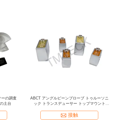
査器変容器
TM-08 超音波探査器 超音波厚み計/厚み計 厚
接触の超音
み測定/試験用
接触