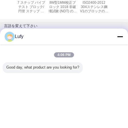
プ 試験 カ
7 ステップ パイプ
IIW型1MM校正ブ
ISO2400-2012
RB-3 
ション ブ
テスト ブロック/
ロック 1018 非破
304ステンレス鋼
ションブ
-12mm
円管 ステップ ブ
壊試験 (NDT) の鋼
V1のブロックの口
1018 
 炭素鋼
ロック, 2.5-30mm
試験ブロック
径測定
1018 炭素 鋼
言語を変えて下さい
Japanese
Lufy
4:06 PM
ホーム
|
私達について
|
地図
|
Privacy Policy
Good day, what product are you looking for?
デスクトップの眺め
Copyright © 2020 - 2026 TMTeck Instrument Co., Ltd.
All rights reserved.