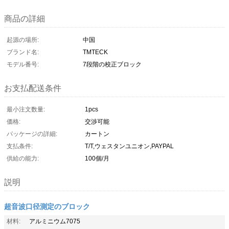
商品の詳細
起源の場所:
中国
ブランド名:
TMTECK
モデル番号:
7段階の校正ブロック
お支払配送条件
最小注文数量:
1pcs
価格:
交渉可能
パッケージの詳細:
カートン
支払条件:
T/T,ウェスタンユニオン,PAYPAL
供給の能力:
100個/月
説明
超音波口径測定のブロック
材料:
アルミニウム7075