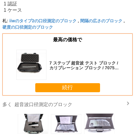
1 認証
1 ケース
iiwのタイプ2の口径測定のブロック
間隔の広さのブロック
札:
,
,
硬度の口径測定のブロック
最高の価格で
7 ステップ 超音波 テスト ブロック /
カリブレーション ブロック / 7075
アルミ テスト ブロック 証明書 スー
ツケース 0.1-0.7 インチ
続行
超音波口径測定のブロック
多く