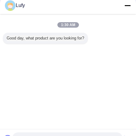
Lufy
超音波口径測定のブロック
多く
1:30 AM
Good day, what product are you looking for?
プ 試験 カ
7 ステップ パイプ
IIW型1MM校正ブ
ISO2400-2012
RB-3 
ション ブ
テスト ブロック/
ロック 1018 非破
304ステンレス鋼
ションブ
-12mm
円管 ステップ ブ
壊試験 (NDT) の鋼
V1のブロックの口
1018 
 炭素鋼
ロック, 2.5-30mm
試験ブロック
径測定
1018 炭素 鋼
言語を変えて下さい
Japanese
ホーム
|
私達について
|
地図
|
Privacy Policy
デスクトップの眺め
Copyright © 2020 - 2026 TMTeck Instrument Co., Ltd.
All rights reserved.