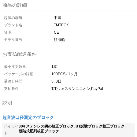
商品の詳細
起源の場所:
中国
ブランド名:
TMTECK
証明:
CE
モデル番号:
航海船
お支払配送条件
最小注文数量:
1本
パッケージの詳細:
100PCS / 1ヶ月
受渡し時間:
5~8日
支払条件:
T/T,ウェスタンユニオン,PayPal
説明
超音波口径測定のブロック
304 ステンレス鋼の校正ブロック
UT試験ブロック校正ブロック
ハイライ
,
,
段階式配列校正ブロック
ト: