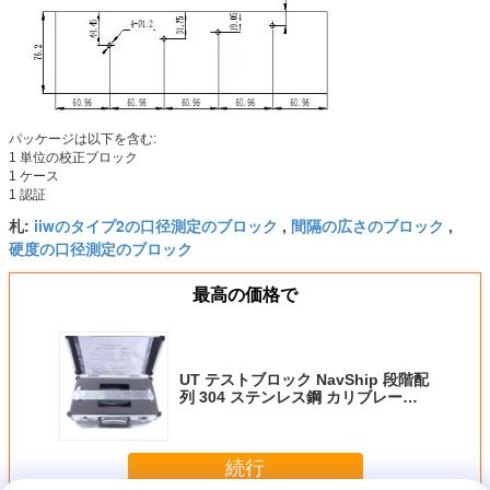
パッケージは以下を含む:
1 単位の校正ブロック
1 ケース
1 認証
iiwのタイプ2の口径測定のブロック
間隔の広さのブロック
札:
,
,
硬度の口径測定のブロック
最高の価格で
UT テストブロック NavShip 段階配
列 304 ステンレス鋼 カリブレーシ
ョンブロック 4 穴型
続行