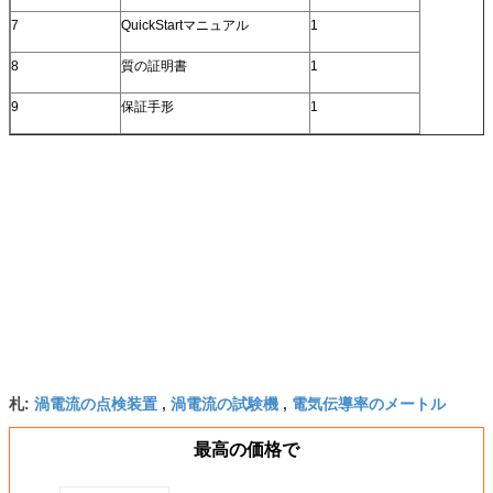
7
QuickStartマニュアル
1
8
質の証明書
1
9
保証手形
1
渦電流の点検装置
渦電流の試験機
電気伝導率のメートル
札:
,
,
最高の価格で