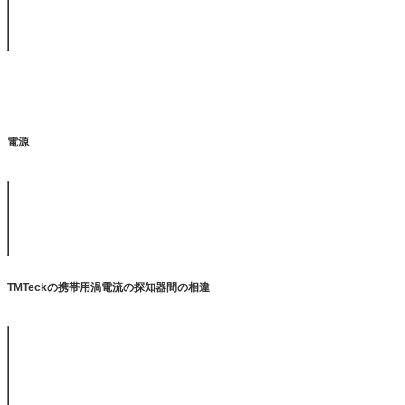
表示
強いライト（5.7"バックライトが付いている半反射およびsemi-tr
電源
DC
リチウム充電電池、十分に満たされる締切りなしで8時間作り
AC
外部委託された電源100-240VAC、50/60のHz
TMTeckの携帯用渦電流の探知器間の相違
TMD-301
TMD-302
TMD-306
フィルタ
×
√
√
3Dスキャンの点検
×
×
√