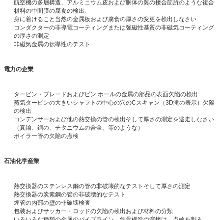
航空機の多層構造、アルミニウム皮および胴体の翼の接合箇所のような複合
材料の中間膜の腐食の検出、
身に着けること当然の金属板および腐食の厚さの変更を検出しなさい
コンダクターの非導電コーティングまたは強磁性基質の非磁気コーティング
の厚さの測定
非磁気金属の伝導性のテスト
電力の企業
タービン・ブレードおよびピン ホールの金属の部品の表面欠陥の検出
蒸気タービンの大きいシャフトの中心の穴のCスキャン（3D滝の表示）欠陥
の検出
コンデンサーおよび他の熱交換の管の検出そして厚さの測定を逃走しなさい
（真鍮、銅の、チタニウムの合金、等のような）
ボイラー管の欠陥の点検
石油化学産業
熱交換器のステンレス鋼の管の非破壊的なテストそして厚さの測定
熱交換器の炭素鋼の管の非破壊的なテスト
煙管の内部の壁の非破壊検査
包装およびサッカー・ロッドの欠陥の検出および材料の分類
いろいろな種類の金属のパイプライン、鉄骨構造の溶接は、点検を割る