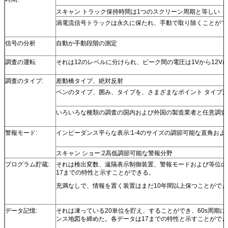
スキャン トラック保持時間は1つのスクリーン周期と等しい
渦電流信号トラックは永久に保たれ、手動で取り除くことがで
信号の分析
自動か手動段階の測定
調査の運転
それは12のレベルに分けられ、ピーク間の電圧は1Vから12V
調査のタイプ:
差動橋タイプ、絶対反射
ペンのタイプ、囲み、タイプを、さまざまなポイント タイプ
いろいろな種類の調査の国内および外国の製造業者と任意調査
警報モード:
インピーダンス平らな表示:1-4のサイズの調節可能な直角お
スキャン ショー:2高低調節可能な警報分野
プログラム貯蔵:
それは検出変数、遠隔表示制御装置、警報モードおよび等位の
17までの特性と示すことができる。
充満なしで、情報を置く装置はまだ10年間以上保つことがで
データ記憶:
それは凍っている20単位を貯え、することができ、60s周期
ンス地図を締めた。各データは17までの特性と示すことがで