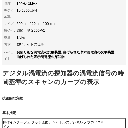
頻度:
100Hz-3MHz
デジタ
10-1500回/秒
ル率:
サイズ:
200mm*120mm*100mm
感受性:
調節可能な200V/Ω
重量:
1.5kg
表示:
強いライトの仕事
調節可能な渦電流の試験装置
曲げられた表示渦電流の試験装置
ハイラ
,
,
曲げられた表示渦電流の探知器
イト:
デジタル渦電流の探知器の渦電流信号の時
間基準のスキャンのカーブの表示
技術的な変数
基本指定
操作インターフェ
タッチ画面、シャトルのデジタル ノブのパネル
イス