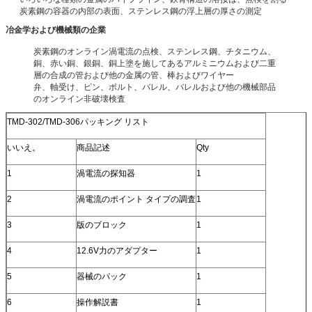
炭素鋼の容器の内部の表面、ステンレス鋼の浮上層の厚さの測定
冶金学および機械類の企業
炭素鋼のオンライン渦電流の点検、ステンレス鋼、チタニウム、
銅、赤い銅、銀銅、銅上塗を施してあるアルミニウムおよび二重
層の合成の管および他の金属の管、棒およびワイヤー
弁、軸受け、ピン、ボルト、バレル、バレルおよび他の機械部品
のオンライン非破壊検査
TMD-302/TMD-306パッキング リスト
いいえ。
商品記述
Qty
1
渦電流の探知器
1
2
渦電流のポイント タイプの調査
1
3
版のブロック
1
4
12.6V力のアダプター
1
5
器械のパック
1
6
操作解説書
1