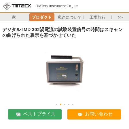
TMTeck Instrument Co., Ltd
家
プロダクト
私達について
工場旅行
>>
デジタルTMD-302渦電流の試験装置信号の時間はスキャン
の曲げられた表示を基づかせていた
ベストプライス
お問い合わせ