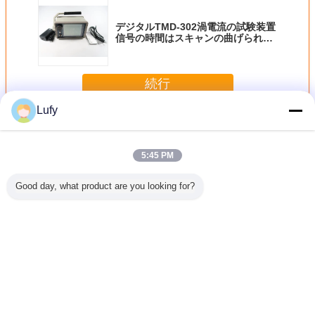
デジタルTMD-302渦電流の試験装置
信号の時間はスキャンの曲げられた
表示を基づかせていた
続行
Lufy
渦電流の試験装置
多く
5:45 PM
Good day, what product are you looking for?
器 鋼モデ
15Mhz 1/4 インチ
渦電流探傷器
TMD-103 60kHz
TMD-10
亀裂を検
シングルエレメン
TMD-305
正弦波渦電流導電
気伝導率
する装置
ト遅延線
率計
ル
 TC-200
(PX&PVX計のみ)
EQUV.
言語を変えて下さい
Japanese