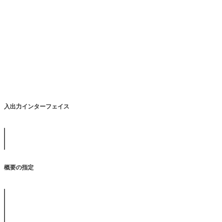
入出力インターフェイス
充電器のソケット
電池を満たすか、または力を提供する外的なAC充満アダプタ
概要の指定
次元
200mm*120mm*100mm
重量
1.5Kg （電池は含んでいた）