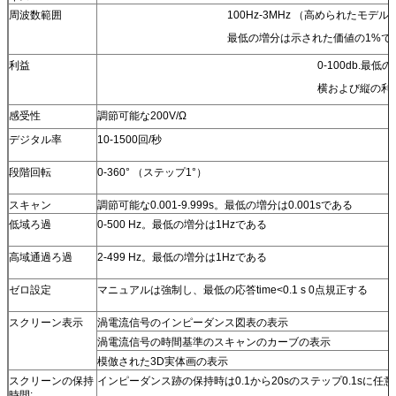
周波数範囲
100Hz-3MHz （高められたモデル1
最低の増分は示された価値の1%で
利益
0-100db.最低
横および縦の利
感受性
調節可能な200V/Ω
デジタル率
10-1500回/秒
段階回転
0-360° （ステップ1°）
スキャン
調節可能な0.001-9.999s。最低の増分は0.001sである
低域ろ過
0-500 Hz。最低の増分は1Hzである
高域通過ろ過
2-499 Hz。最低の増分は1Hzである
ゼロ設定
マニュアルは強制し、最低の応答time<0.1 s 0点規正する
スクリーン表示
渦電流信号のインピーダンス図表の表示
渦電流信号の時間基準のスキャンのカーブの表示
模倣された3D実体画の表示
スクリーンの保持
インピーダンス跡の保持時は0.1から20sのステップ0.1sに任
時間: