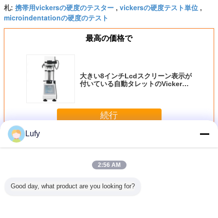
携帯用vickersの硬度のテスター
vickersの硬度テスト単位
札:
,
,
microindentationの硬度のテスト
最高の価格で
大きい8インチLcdスクリーン表示が
付いている自動タレットのVickers
の硬度のテスター
続行
Lufy
ビッカース硬さ試験機
多く
2:56 AM
Good day, what product are you looking for?
ンチLcd
自動Vickersの硬度
高度のVickersの硬
デジタルVickers硬
電動閉ル
ン表示が
のテスターの標準
度のテスター/普遍
度のテスターのア
および5
る自動タ
的なモジュール設
的な硬度のテスタ
ルミニウム メニュ
セルHD 