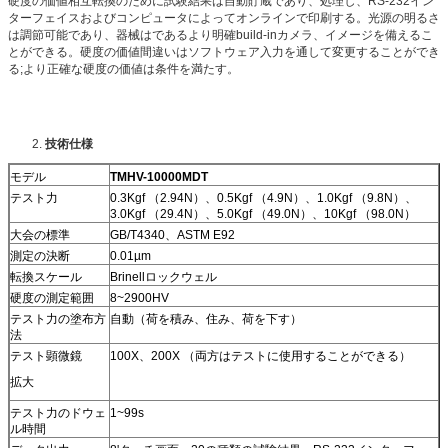
硬度の価値相互転換のために試験結果は自動貯蔵であり、処理し、RS-232イン
ターフェイスおよびコンピュータによってオンラインで印刷する。光源の明るさ
は調節可能であり、器械はであるより明確build-inカメラ、イメージを備えるこ
とができる。硬度の価値間違いはソフトウェア入力を通して変更することができ
る;より正確な硬度の価値は条件を満たす。
2.
技術仕様
モデル
TMHV-10000MDT
テスト力
0.3Kgf （2.94N）、0.5Kgf （4.9N）、1.0Kgf （9.8N）、
3.0Kgf （29.4N）、5.0Kgf （49.0N）、10Kgf （98.0N）
大会の標準
GB/T4340、ASTM E92
測定の決断
0.01µm
転換スケール
Brinellロックウェル
硬度の測定範囲
8~2900HV
テスト力の塗布方
自動（荷を積み、住み、荷を下す）
法
テスト顕微鏡
100X、200X （両方はテストに使用することができる）
拡大
テスト力のドウェ
1~99s
ル時間