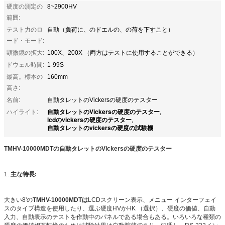
硬度の測定の
8~2900HV
範囲:
テスト力のロ
自動（負荷に、のドエルの、の荷を下すこと）
ード・モード:
顕微鏡の拡大:
100X、200X （両方はテストに使用することができる）
ドウェル時間:
1-99S
最高。標本の
160mm
高さ:
名前:
自動タレットのVickersの硬度のテスター
自動タレットのVickersの硬度のテスター
ハイライト:
,
lcdのvickersの硬度のテスター
,
自動タレットのvickersの硬度の試験機
TMHV-10000MDTの自動タレットのVickersの硬度のテスター
1.
主な特長:
大きい8'の
TMHV-10000MDTは
LCDスクリーン表示、メニュー インターフェイ
スのタイプ構造を使用したり、選ぶ硬度HVかHK （選択）、硬度の価値、自動
入力、自動表示のテストを作動中のパネルである場合もある。いろいろな種類の