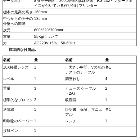
データ出力
8'タッチ画面、20の種類の試験結果、RS-232インターフェ
イスが付いている作り付けプリンター
標本の最高の高さ
160mm
中心からの圧子の
135mm
外壁への間隔
次元
600*220*700mm
重量
55Kgについて
力
AC220V
+5%
、50-60Hz
標準的な付属品:
名前
量
名前
量
10X接眼レンズ
1
、大きい中間、Vの形の
各1
テストのテーブル
レベル
1
調整ねじ
4
重量
3
ヒューズ ケーブル
2
（2A）
標準的なブロック
2
収塵袋
1
送電線
1
証明書、保証、マニュ
各1
アル
印刷物のペーパー
1
レンチ
1
接触ペン
1