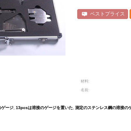
ベストプライス
材料:
名前:
のゲージ
13pcsは溶接のゲージを置いた
測定のステンレス鋼の溶接の
,
,