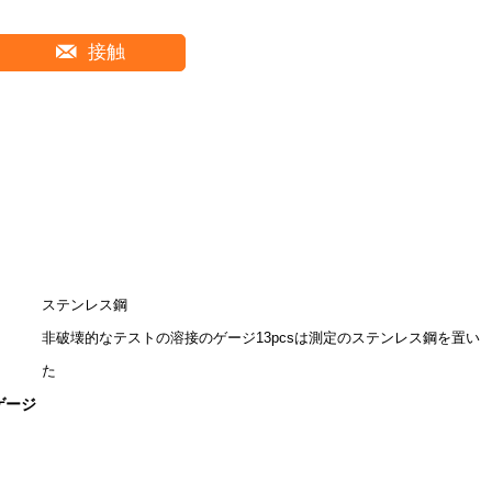
接触
ステンレス鋼
非破壊的なテストの溶接のゲージ13pcsは測定のステンレス鋼を置い
た
ゲージ