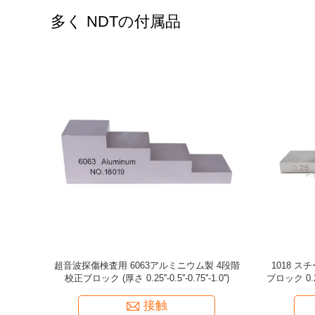
多く NDTの付属品
インチ-1.5
デジタル・ピット・ゲー
7pcs/セ
.75インチ
ンレス鋼製4段
接触