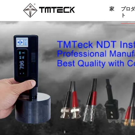
家
プロ
ト