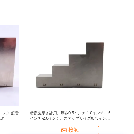
ーダー 15ピン
デジタル・プル・オフ・アデッシオン・テスタ
超音波探傷検
ー TP55/Z ((PsiaTester)
校正ブロック (
接触