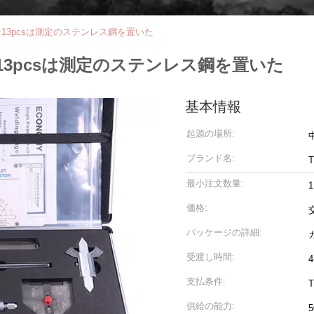
13pcsは測定のステンレス鋼を置いた
3pcsは測定のステンレス鋼を置いた
基本情報
起源の場所:
ブランド名:
T
最小注文数量:
1
価格:
パッケージの詳細:
受渡し時間:
支払条件:
供給の能力: