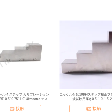
ット 溶接計 溶接検査ツール 溶接計 セ
Tmteck製 TE10-F2.5-J6 エンコ
ット
スキャナー用互換
接触
接触