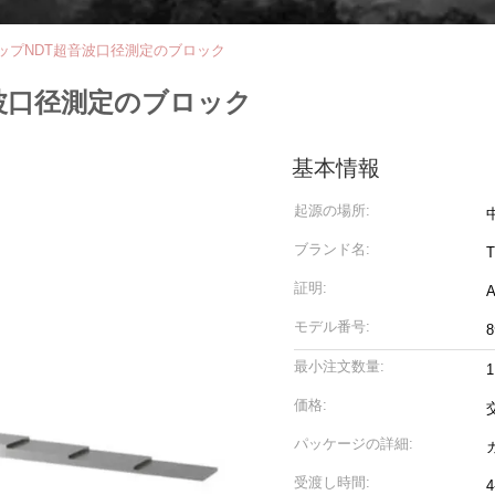
ップNDT超音波口径測定のブロック
波口径測定のブロック
基本情報
起源の場所:
ブランド名:
T
証明:
A
モデル番号:
最小注文数量:
1
価格:
パッケージの詳細:
受渡し時間: