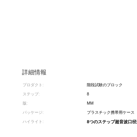
詳細情報
プロダクト:
階段試験のブロック
ステップ:
8
版:
MM
パッケージ:
プラスチック携帯用ケース
ハイライト:
8つのステップ超音波口