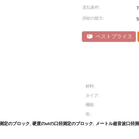
支払条件:
供給の能力:
ベストプライス
材料:
タイプ:
機能:
色:
径測定のブロック
硬度のutの口径測定のブロック
メートル超音波口径測
,
,