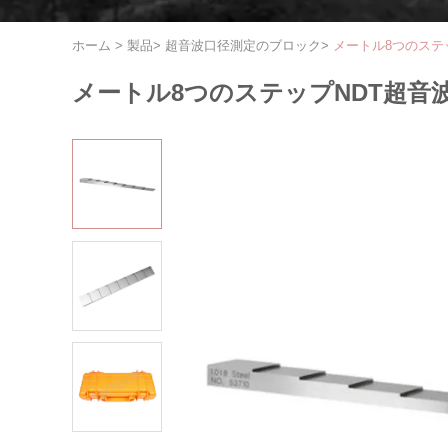
ホーム
>
製品
>
超音波口径測定のブロック
>
メートル8つのステ
メートル8つのステップNDT超音