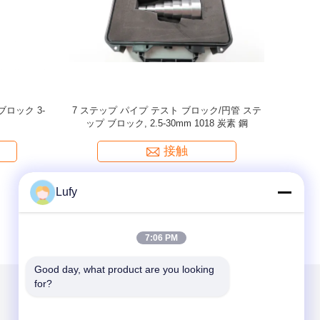
=1 インチ
ASME 非パイピングカルブロック T=1/2 イン
RB-3 カ
のための鋼の校
チ ASME TYPE 1018 UT 切断波のための鋼の
)
校正ブロック (1/2 インチ厚さ)
接触
Lufy
7:06 PM
Good day, what product are you looking 
for?
メールでお問い合わせ