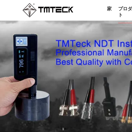
家
プロ
ト