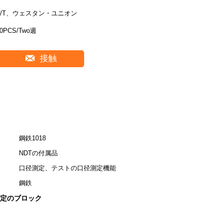
T/T、ウェスタン・ユニオン
50PCS/Two週
接触
鋼鉄1018
NDTの付属品
口径測定、テストの口径測定機能
鋼鉄
定のブロック