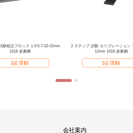
-2012 304ステンレス鋼V1のブロック
ASME 非パイピングカルブロック T
の口径測定
ASME TYPE 1018 UT 切断波
正ブロック (1 インチ厚さ
接触
接触
会社案内