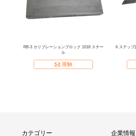
/円管 ステ
IIW型1MM校正ブロック 1018 非破壊試験
ISO2400
8 炭素 鋼
(NDT) の鋼試験ブロック
接触
カテゴリー
企業情報