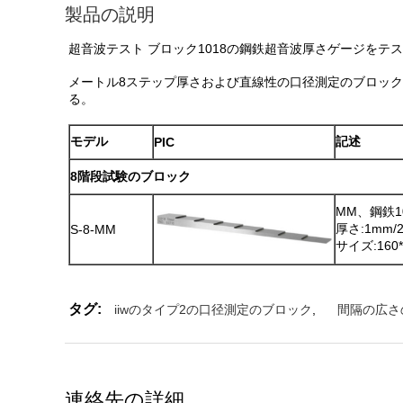
製品の説明
超音波テスト ブロック1018の鋼鉄超音波厚さゲージをテ
メートル8ステップ厚さおよび直線性の口径測定のブロック。このブロ
る。
モデル
記述
PIC
8階段試験のブロック
MM、鋼鉄10
厚さ:1mm/2
S-8-MM
サイズ:160
タグ:
iiwのタイプ2の口径測定のブロック
,
間隔の広さ
連絡先の詳細