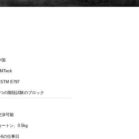
中国
MTeck
STM E797
8つの階段試験のブロック
交渉可能
カートン、0.5kg
4-6の仕事日