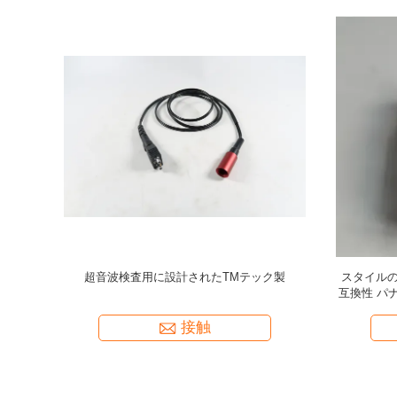
クロドット1
新しいナイロン保護UTケーブル/超音波ケーブ
スタイルLem
BA-531
ル/接続ケーブル (単一のBNCからマイクロドッ
ト)
接触