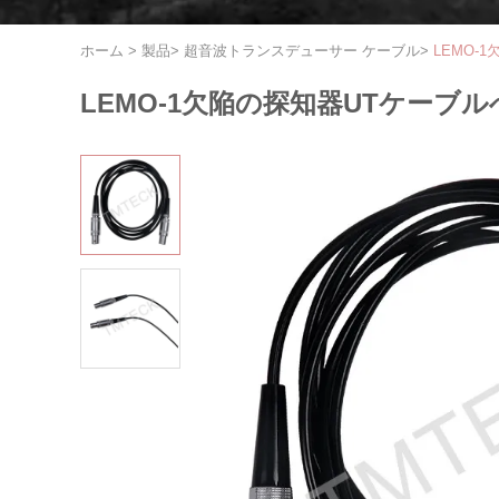
ホーム
>
製品
>
超音波トランスデューサー ケーブル
>
LEMO-
LEMO-1欠陥の探知器UTケーブルへ