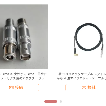
o 01～90度Lemo 00超音波ケーブ
TMTeck KBA532超音波厚さケーブ
ル、UT探傷器用
ダブルプラグからダブルマイクロドッ
ィート
接触
接触