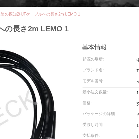
1欠陥の探知器UTケーブルへの長さ2m LEMO 1
の長さ2m LEMO 1
基本情報
起源の場所:
ブランド名:
T
モデル番号:
最小注文数量:
1
価格:
パッケージの詳細:
受渡し時間:
支払条件:
T