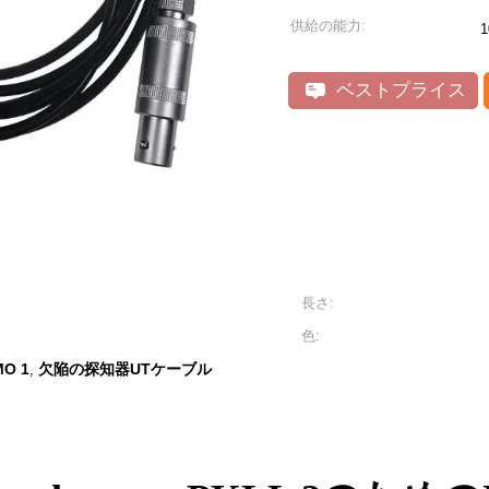
供給の能力:
ベストプライス
長さ:
色:
O 1
欠陥の探知器UTケーブル
,