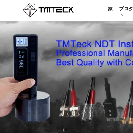
家
プロ
ト