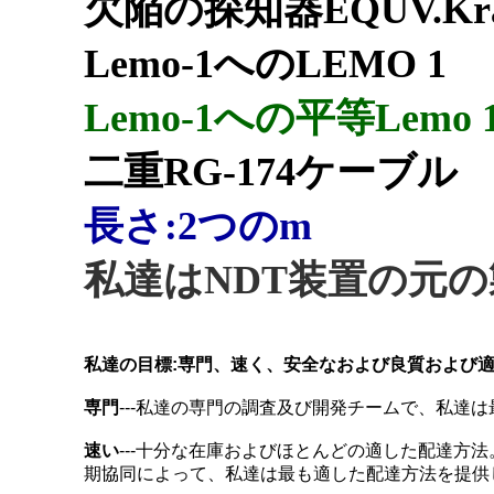
欠陥の探知器EQUV.Kra
Lemo-1へのLEMO 1
Lemo-1への
平等Lemo
二重RG-174ケーブル
長さ:2つのm
私達はNDT装置の元
私達の目標:専門、速く、安全なおよび良質および
専門
---私達の専門の調査及び開発チームで、私達
速い
---十分な在庫およびほとんどの適した配達
期協同によって、私達は最も適した配達方法を提供