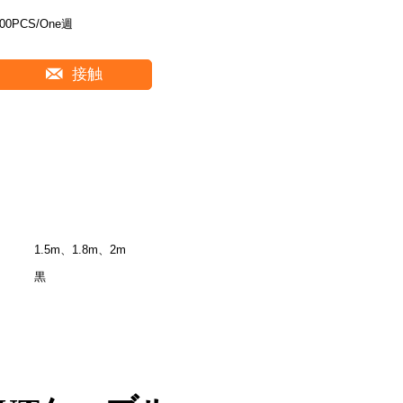
100PCS/One週
接触
1.5m、1.8m、2m
黒