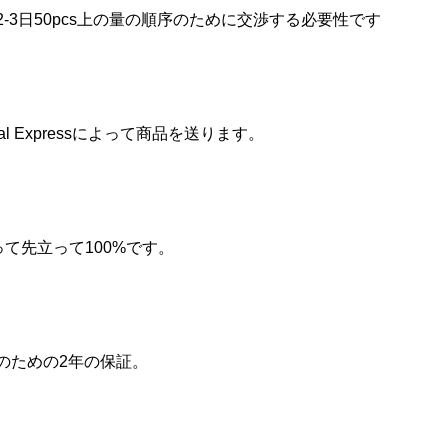
-3日50pcs上の量の順序のために交渉する必要性です
al Expressによって商品を送ります。
よって先立って100%です。
のための2年の保証。