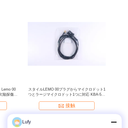
ル,レモ 00
DA312探査ケーブル,超音波ケーブル (スタイル
超音波
ト, 6 フ
のプラグと互換性Lemo 00 1つの大きなマイク
ロドットと1つの小さなマイクロドット)
接触
Lufy