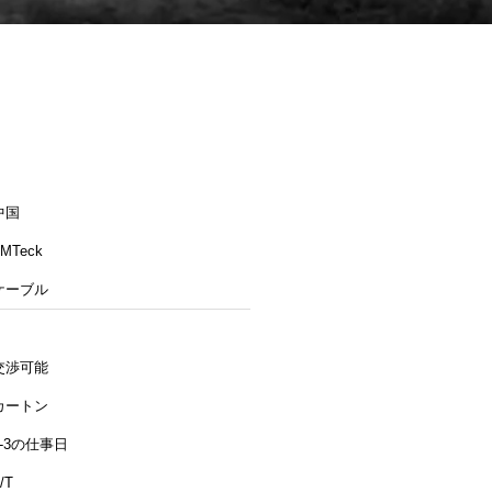
中国
MTeck
ケーブル
交渉可能
カートン
1-3の仕事日
/T