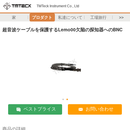
TMTeck Instrument Co., Ltd
家
プロダクト
私達について
工場旅行
>>
超音波ケーブルを保護するLemo00欠陥の探知器へのBNC
ベストプライス
お問い合わせ
商品の詳細