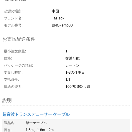
起源の場所:
中国
ブランド名:
TMTeck
モデル番号:
BNC-lemo00
お支払配送条件
最小注文数量:
1
価格:
交渉可能
パッケージの詳細:
カートン
受渡し時間:
1-3の仕事日
支払条件:
T/T
供給の能力:
100PCS/One週
説明
超音波トランスデューサー ケーブル
製品名:
単一ケーブル
長さ:
1.5m、1.8m、2m