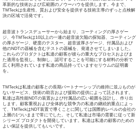
革新的な技術および広範囲のノウーハウを提供します。今まで、
TMTeckは生産性、質および安全を提供する技術主導のずっと点検解
決の区域で活発です。
超音波トランスデューサーから始まり、コーティングの厚さゲー
ジ、今TMTeckは10以上の一連の超音波欠陥の探知器、コーティング
の厚さゲージ、硬度のテスター、超音波厚さゲージ、付属品および
他のNDTの器械を含むテストの器械を、発達させてしまいました。
これらのプロダクトは私達の顧客が彼らの重大なプロセスおよびま
た適用を監視し、制御し、認可することを可能にする材料の分析で
広く利用されています私達の商品持っていますセリウムの証明書
を。
TMTeckは私達の顧客との長期パートナーシップの維持に並ぶものが
ないサービス、技術の助言および援助の提供によって託されます。
私達は高性能NDTの装置および付属品の広い範囲を設計し、作り出
します。顧客重視および全体的な競争力の私達の継続的重点によっ
て、TMTeckはNDT装置で導くことに関しては国際的レベルの会社の
上層の1ついままで常にでした。そして私達は市場の需要に従って新
シリーズ プロダクトを開発しています。私達は私達の顧客のための
よい保証を提供してもいいです。