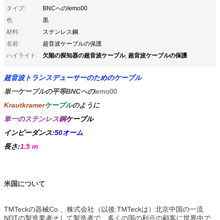
タイプ:
BNCへのlemo00
色:
黒
材料:
ステンレス鋼
名前:
超音波ケーブルの保護
欠陥の探知器の超音波ケーブル
超音波ケーブルの保護
ハイライト:
,
超音波トランスデューサーのためのケーブル
単一ケーブルの平等BNCへの
lemo00
Krautkramer
ケーブル
のように
単一のステンレス鋼
ケーブル
インピーダンス:
50オーム
長さ:
1.5 m
米国について
TMTeckの器械Co.、株式会社（以後:TMTeckは）北京中国の一流
NDTの製造業者そして製造者で、多くの国の利点の顧客に世界中で