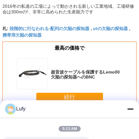
2016年の私達の工場によって動かされる新しい工業地域、工場研修
会は300mの²、非常に高められた生産能力です
段階的に行なわれる-配列の欠陥の探知器
utの欠陥の探知器
札:
,
,
携帯用欠陥の探知器
最高の価格で
超音波ケーブルを保護するLemo00
欠陥の探知器へのBNC
続行
Lufy
超音波トランスデューサー ケーブル
多く
5:13 AM