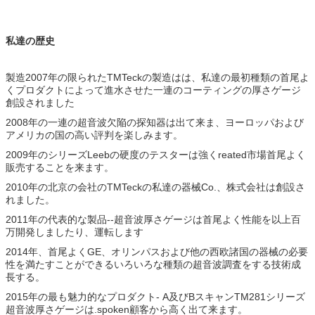
私達の歴史
製造2007年の限られたTMTeckの製造はは、私達の最初種類の首尾よ
くプロダクトによって進水させた一連のコーティングの厚さゲージ
創設されました
2008年の一連の超音波欠陥の探知器は出て来ま、ヨーロッパおよび
アメリカの国の高い評判を楽しみます。
2009年のシリーズLeebの硬度のテスターは強くreated市場首尾よく
販売することを来ます。
2010年の北京の会社のTMTeckの私達の器械Co.、株式会社は創設さ
れました。
2011年の代表的な製品--超音波厚さゲージは首尾よく性能を以上百
万開発しましたり、運転します
2014年、首尾よくGE、オリンパスおよび他の西欧諸国の器械の必要
性を満たすことができるいろいろな種類の超音波調査をする技術成
長する。
2015年の最も魅力的なプロダクト- A及びBスキャンTM281シリーズ
超音波厚さゲージは.spoken顧客から高く出て来ます。