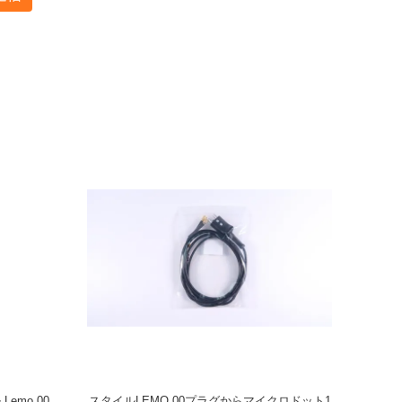
ル,レモ 00
DA312探査ケーブル,超音波ケーブル (スタイル
超音波