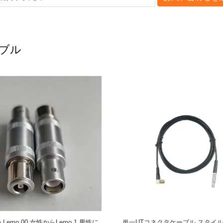
ーブル
o 01～90度Lemo 00超音波ケーブ
TMTeck KBA532超音波厚さケーブ