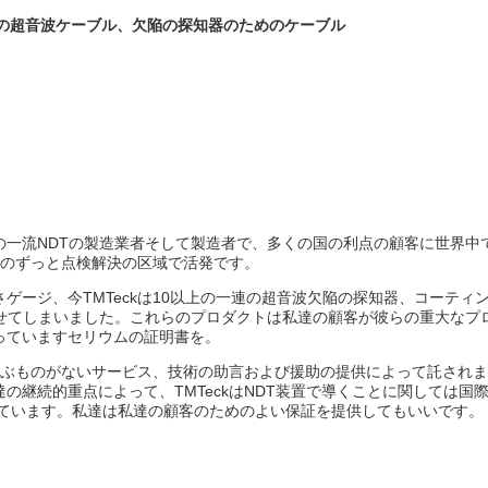
merの超音波ケーブル、欠陥の探知器のためのケーブル
北京中国の一流NDTの製造業者そして製造者で、多くの国の利点の顧客に世
導のずっと点検解決の区域で活発です。
ゲージ、今TMTeckは10以上の一連の超音波欠陥の探知器、コーテ
させてしまいました。これらのプロダクトは私達の顧客が彼らの重大なプ
っていますセリウムの証明書を。
に並ぶものがないサービス、技術の助言および援助の提供によって託され
の継続的重点によって、TMTeckはNDT装置で導くことに関しては国
しています。私達は私達の顧客のためのよい保証を提供してもいいです。