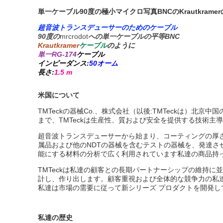
単一ケーブル90度の極小マイクロ写真BNCのKrautkra
超音波トランスデューサーのためのケーブル
90度の
mrcrodot
への単一ケーブルの平等BNC
Krautkramer
ケーブル
のように
単一RG-174
ケーブル
インピーダンス:
50オーム
長さ:
1.5 m
米国について
TMTeckの器械Co.、株式会社（以後:TMTeckは）
まで、TMTeckは生産性、質および安全を提供する技術主
超音波トランスデューサーから始まり、コーティングの厚さ
属品および他のNDTの器械を含むテストの器械を、発達
能にする材料の分析で広く利用されています私達の商品持
TMTeckは私達の顧客との長期パートナーシップの維持
計し、作り出します。顧客重視および全体的な競争力の私達
私達は市場の需要に従って新シリーズ プロダクトを開発
私達の歴史