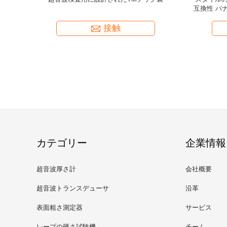
BA-531
ル/接続ケーブル (単一のBNCからマイクロドッ
ト)
接触
カテゴリー
企業情報
超音波厚さ計
会社概要
超音波トランスデューサ
沿革
表面粗さ測定器
サービス
レープの硬さ試験機
チーム