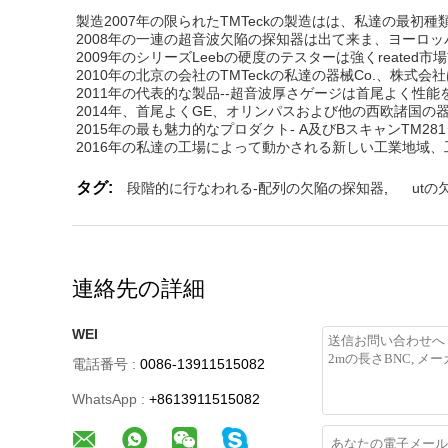
製造2007年の限られたTMTeckの製造はは、私達の最
2008年の一連の超音波欠陥の探知器は出て来ま、ヨーロ
2009年のシリーズLeebの硬度のテスターは強くreate
2010年の北京の会社のTMTeckの私達の器械Co.、株式
2011年の代表的な製品--超音波厚さゲージは首尾よく性
2014年、首尾よくGE、オリンパスおよび他の西欧諸国
2015年の最も魅力的なプロダクト- A及びBスキャンTM2
2016年の私達の工場によって動かされる新しい工業地域、
タグ:
段階的に行なわれる-配列の欠陥の探知器
,
ut
連絡先の詳細
WEI
電話番号 :
0086-13911515082
WhatsApp :
+8613911515082