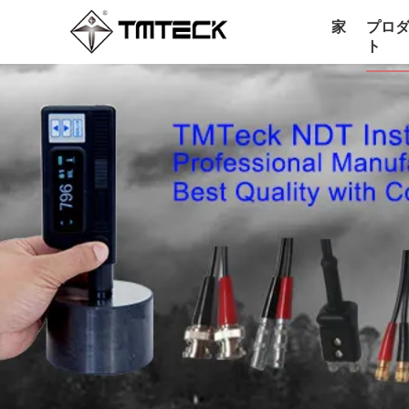
家
プロ
ト