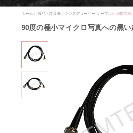
ホーム
>
製品
>
超音波トランスデューサー ケーブル
>
90度の極
90度の極小マイクロ写真への黒い超音