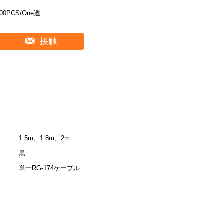
100PCS/One週
接触
1.5m、1.8m、2m
黒
単一RG-174ケーブル