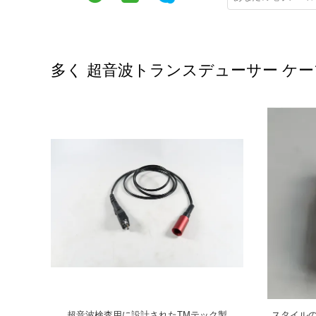
多く 超音波トランスデューサー ケ
クロドット1
新しいナイロン保護UTケーブル/超音波ケーブ
スタイルLem