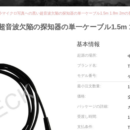
小マイクロ写真への黒い超音波欠陥の探知器の単一ケーブル1.5m 1.8m 2mの
波欠陥の探知器の単一ケーブル1.5m 1.
基本情報
起源の場所:
ブランド名:
T
モデル番号:
最小注文数量:
1
価格:
パッケージの詳細:
受渡し時間:
支払条件:
T