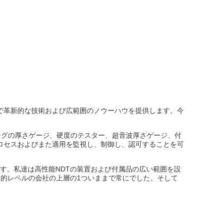
界中で革新的な技術および広範囲のノウーハウを提供します。今
ィングの厚さゲージ、硬度のテスター、超音波厚さゲージ、付
ロセスおよびまた適用を監視し、制御し、認可することを可
ます。私達は高性能NDTの装置および付属品の広い範囲を設
際的レベルの会社の上層の1ついままで常にでした。そして