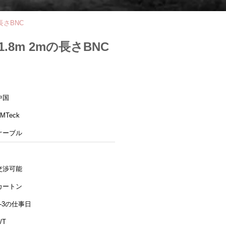
長さBNC
8m 2mの長さBNC
中国
MTeck
ケーブル
交渉可能
カートン
1-3の仕事日
/T