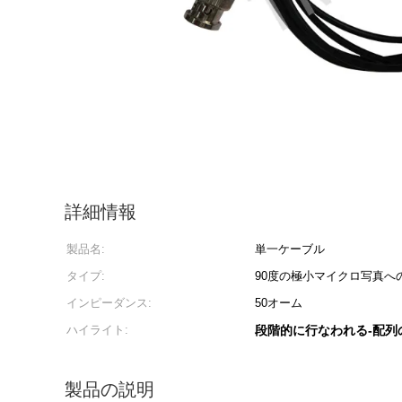
詳細情報
製品名:
単一ケーブル
タイプ:
90度の極小マイクロ写真への
インピーダンス:
50オーム
ハイライト:
段階的に行なわれる-配列
製品の説明