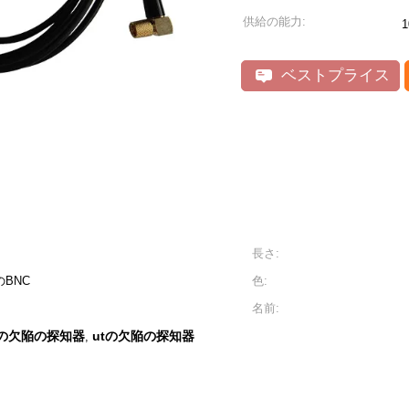
供給の能力:
ベストプライス
長さ:
BNC
色:
名前:
の欠陥の探知器
utの欠陥の探知器
,