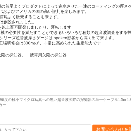
初種類の首尾よくプロダクトによって進水させた一連のコーティングの厚さ
ッパおよびアメリカの国の高い評判を楽しみます。
d市場首尾よく販売することを来ます。
会社は創設されました。
能を以上百万開発しましたり、運転します
の器械の必要性を満たすことができるいろいろな種類の超音波調査をする
81シリーズ超音波厚さゲージは.spoken顧客から高く出て来ます。
工場研修会は300mの²、非常に高められた生産能力です
の欠陥の探知器
,
携帯用欠陥の探知器
お問い合わせを