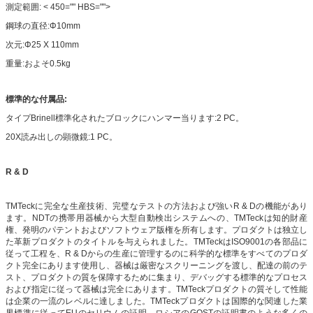
測定範囲: < 450="" HBS="">
鋼球の直径:Φ10mm
次元:Φ25 X 110mm
重量:およそ0.5kg
標準的な付属品:
タイプBrinell標準化されたブロックにハンマー当ります:2 PC。
20X読み出しの顕微鏡:1 PC。
R & D
TMTeckに完全な生産技術、完璧なテストの方法および強いR & Dの機能があり
ます。NDTの携帯用器械から大型自動検出システムへの、TMTeckは知的財産
権、発明のパテントおよびソフトウェア版権を所有します。プロダクトは独立し
た革新プロダクトのタイトルを与えられました。TMTeckはISO9001の各部品に
従って工程を、R & Dからの生産に管理するのに科学的な標準をすべてのプロダ
クト完全にあります使用し、器械は厳密なスクリーニングを渡し、配達の前のテ
スト、プロダクトの質を保障するために集まり、デバッグする標準的なプロセス
および指定に従って器械は完全にあります。TMTeckプロダクトの質そして性能
は企業の一流のレベルに達しました。TMTeckプロダクトは国際的な関連した業
界標準に従ってEUのセリウムの証明、ロシアのGOSTの証明書のような多くの