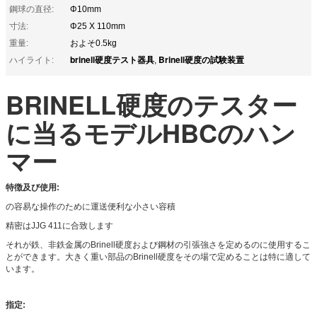
鋼球の直径:
Φ10mm
寸法:
Φ25 X 110mm
重量:
およそ0.5kg
brinell硬度テスト器具
Brinell硬度の試験装置
ハイライト:
,
BRINELL硬度のテスター
に当るモデルHBCのハン
マー
特徴及び使用:
の容易な操作のために運送便利な小さい容積
精密はJJG 411に合致します
それが鉄、非鉄金属のBrinell硬度および鋼材の引張強さを定めるのに使用するこ
とができます。大きく重い部品のBrinell硬度をその場で定めることは特に適して
います。
指定: