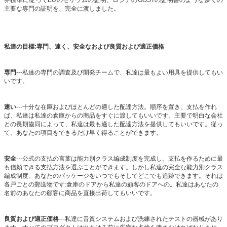
主要な専門の証明を、完全に渡しました。
私達の目標:専門、速く、安全なおよび良質および適正価格
専門
---私達の専門の調査及び開発チームで、私達は最もよい用具を提供してもい
いです。
速い
---十分な在庫およびほとんどの適した配達方法。順序を置き、支払を作れ
ば、私達は私達の倉庫からの商品をすぐに渡してもいいです。主要で明白な会社
との長期協同によって、私達は最も適した配達方法を提供してもいいです。従っ
て、あなたの項目をできるだけ早く得ることができます。
安全
---公式の支払の言葉は能力別クラス編成制度を完成し。支払を作るために最
も信頼できる支払方法を選ぶことができます。しかし私達の完全な能力別クラス
編成制度、あなたのパッケージをいつでもそしてどこでも追跡できます。それは
各戸ごとの郵送物です:倉庫のドアから私達の顧客のドアへの。私達はあなたの
名前のあなたの顧客に商品を直接出荷してもいいです。
良質および適正価格
---私達に音質システムおよび洗練されたテストの器械があり