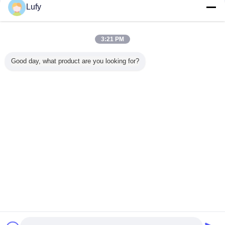
Lufy
ブリネル硬さ試験機
多く
3:21 PM
Good day, what product are you looking for?
 メイド オ
モデル Hbc ハンマ
携帯用自動Brinell
BCTZ-3000自動
TMHB-S
ィック ブ
ー・ヒット・ブリ
硬度の測定システ
Brinell硬度のテス
ブル オー
硬度テス
ーネル硬度検査機
ムTMHB-SM
ター
ック ブリ
度テスト ロ
度測定シ
ル ブリー
0.1 HB
ッカーズ
言語を変えて下さい
Japanese
ホーム
|
私達について
|
地図
|
Privacy Policy
デスクトップの眺め
Copyright © 2020 - 2026 TMTeck Instrument Co., Ltd.
All rights reserved.