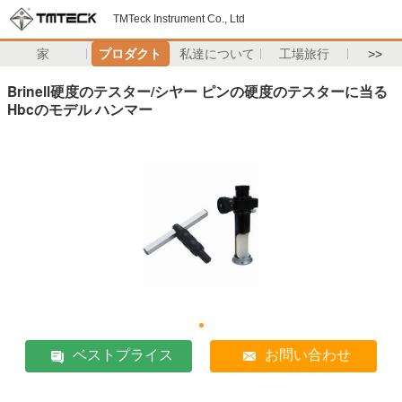
TMTeck Instrument Co., Ltd
家
プロダクト
私達について
工場旅行
>>
Brinell硬度のテスター/シヤー ピンの硬度のテスターに当る
Hbcのモデル ハンマー
ベストプライス
お問い合わせ