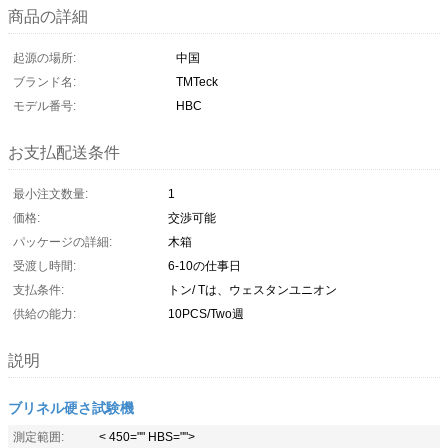
商品の詳細
起源の場所:
中国
ブランド名:
TMTeck
モデル番号:
HBC
お支払配送条件
最小注文数量:
1
価格:
交渉可能
パッケージの詳細:
木箱
受渡し時間:
6-10の仕事日
支払条件:
トン/ Tは、ウェスタンユニオン
供給の能力:
10PCS/Two週
説明
ブリネル硬さ試験機
測定範囲:
< 450="" HBS="">