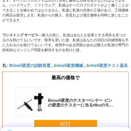
ます。すべてのプロダクトは出かける前に厳密な点検を渡さなければなりませ
ん。ハードウェア、ソフトウェア、私達はすべてのプロダクトがよく働くことが
できることを確かめてはなりません。私達に私達の自身の工場があり、工場価格
の商品を販売します。私達からの購入、良質および適正価格を同時に楽しむこと
ができます。
ワンストップ サービス
---購入の前に、私達はあなたが必要とする用具を見つけ
るのを助けてもいいです。順序を置いた後、私達はあなたの項目の詳細情報を手
に入れるのを助けてもいいです。使用中のある問題があれば購入が私達の専門の
技術的なエンジニア問題を解決するのを助けた後。
Brinell硬度の試験装置
brinell硬度機械
brinell硬度テスト器具
札:
,
,
最高の価格で
Brinell硬度のテスター/シヤー ピン
の硬度のテスターに当るHbcのモデ
ル ハンマー
続行