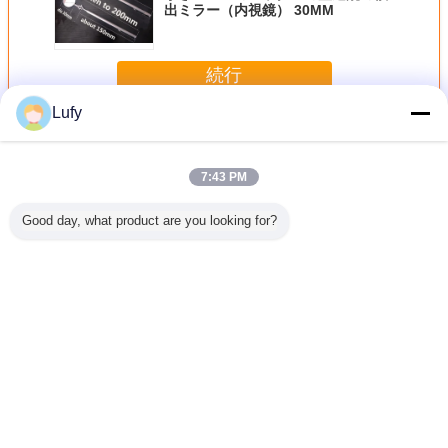
出ミラー（内視鏡） 30MM
続行
Lufy
NDTの付属品
多く
7:43 PM
Good day, what product are you looking for?
傷試験用
超音波厚み計のた
超音波探傷検査
超音波試験用0.25-
超音波
製 4段階超
めの0.5-1.0-1.5-
用、ニッケルメッ
0.5-0.75-1.0イン
6063ア
ブロック
2.0インチ厚さの
キ1018鋼製4段階
チ厚さの1018鋼4
製 4段校
0.2-0.4-
304ステンレス鋼4
校正ブロック（厚
ステップ校正ブロ
ク (厚さ 2.
インチ
ステップ校正ブロ
さ0.5-1.0-1.5-2.0
ック
20m
ック
インチ）
言語を変えて下さい
Japanese
ホーム
|
私達について
|
地図
|
Privacy Policy