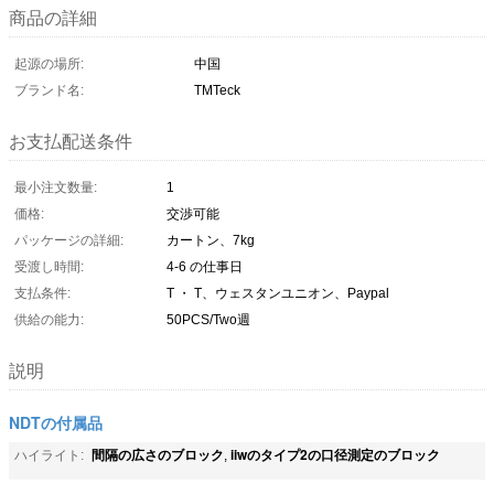
商品の詳細
起源の場所:
中国
ブランド名:
TMTeck
お支払配送条件
最小注文数量:
1
価格:
交渉可能
パッケージの詳細:
カートン、7kg
受渡し時間:
4-6 の仕事日
支払条件:
T ・ T、ウェスタンユニオン、Paypal
供給の能力:
50PCS/Two週
説明
NDTの付属品
間隔の広さのブロック
iiwのタイプ2の口径測定のブロック
ハイライト:
,