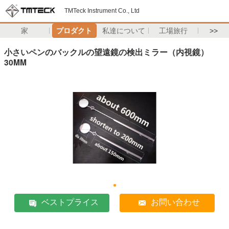
TMTeck Instrument Co., Ltd
家
プロダクト
私達について
工場旅行
>>
小さいペンのバックルの望遠鏡の検出ミラー（内視鏡）
30MM
ベストプライス
お問い合わせ