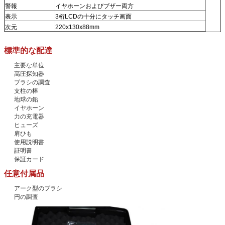
警報
イヤホーンおよびブザー両方
表示
3桁LCDの十分にタッチ画面
次元
220x130x88mm
標準的な配達
主要な単位
高圧探知器
ブラシの調査
支柱の棒
地球の鉛
イヤホーン
力の充電器
ヒューズ
肩ひも
使用説明書
証明書
保証カード
任意付属品
アーク型のブラシ
円の調査