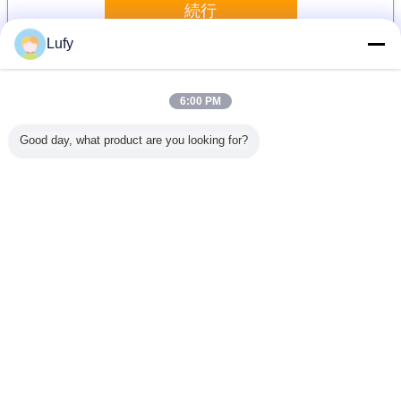
続行
Lufy
ホリデー検出器
多く
6:00 PM
Good day, what product are you looking for?
ィスプレイ
ポータブル
休日の探知器テス
パイプラインの休
休日の探知
探知器 産
TMTECK-HD75 地
ト機械のばねリン
日の探知器は2デ
60
パーク探知
盤膜漏水検知器
グ電極
ジタル管の
 ホリデー
Antisepsisのコー
知器
ティングの休日を
表示します
言語を変えて下さい
Japanese
ホーム
|
私達について
|
地図
|
Privacy Policy
デスクトップの眺め
Copyright © 2020 - 2026 TMTeck Instrument Co., Ltd.