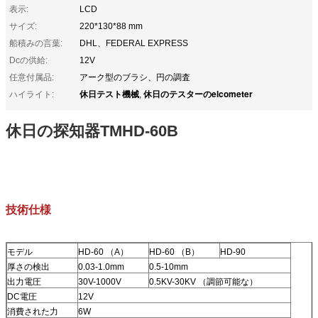
表示:
LCD
サイズ:
220*130*88 mm
船積みの言葉:
DHL、FEDERAL EXPRESS
Dcの供給:
12V
任意付属品:
アーク型のブラシ、円の調査
休日テスト機械
休日のテスターのelcometer
ハイライト:
,
休日の探知器TMHD-60B
技術仕様
モデル
HD-60 （A）
HD-60 （B）
HD-90
厚さの検出
0.03-1.0mm
0.5-10mm
出力電圧
30V-1000V
0.5KV-30KV （調節可能な）
DC電圧
12V
消費された力
6W