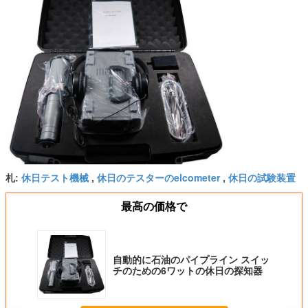
休日テスト機械
休日のテスターのelcometer
休日の試験装置
札:
,
,
最高の価格で
自動的に石油のパイプライン スイッ
チのための6ワットの休日の探知器