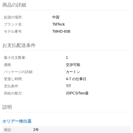
商品の詳細
起源の場所:
中国
ブランド名:
TMTeck
モデル番号:
TMHD-60B
お支払配送条件
最小注文数量:
1
価格:
交渉可能
パッケージの詳細:
カートン
受渡し時間:
4-7 の仕事日
支払条件:
T/T
供給の能力:
20PCS/Two週
説明
ホリデー検出器
保証:
2年