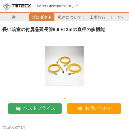
TMTeck Instrument Co., Ltd
家
プロダクト
私達について
工場旅行
>>
長い暗室の付属品延長管6.6 Ft 2mの直径の多機能
ベストプライス
お問い合わせ
商品の詳細