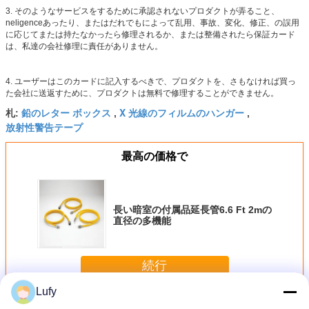
3. そのようなサービスをするために承認されないプロダクトが弄ること、
neligenceあったり、またはだれでもによって乱用、事故、変化、修正、の誤用
に応じてまたは持たなかったら修理されるか、または整備されたら保証カード
は、私達の会社修理に責任がありません。
4. ユーザーはこのカードに記入するべきで、プロダクトを、さもなければ買っ
た会社に送返すために、プロダクトは無料で修理することができません。
鉛のレター ボックス
X 光線のフィルムのハンガー
札:
,
,
放射性警告テープ
最高の価格で
長い暗室の付属品延長管6.6 Ft 2mの
直径の多機能
続行
Lufy
暗室の付属品
多く