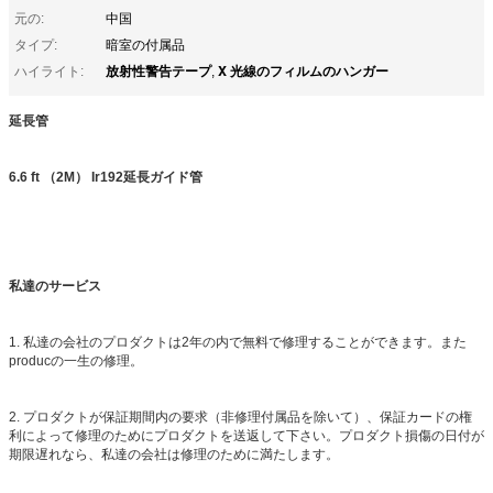
元の:
中国
タイプ:
暗室の付属品
放射性警告テープ
X 光線のフィルムのハンガー
ハイライト:
,
延長管
6.6 ft （2M） Ir192延長ガイド管
私達のサービス
1. 私達の会社のプロダクトは2年の内で無料で修理することができます。また
producの一生の修理。
2. プロダクトが保証期間内の要求（非修理付属品を除いて）、保証カードの権
利によって修理のためにプロダクトを送返して下さい。プロダクト損傷の日付が
期限遅れなら、私達の会社は修理のために満たします。