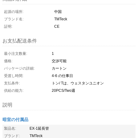
起源の場所:
中国
ブランド名:
TMTeck
証明:
CE
お支払配送条件
最小注文数量:
1
価格:
交渉可能
パッケージの詳細:
カートン
受渡し時間:
4-6 の仕事日
支払条件:
トン/ Tは、ウェスタンユニオン
供給の能力:
20PCS/Two週
説明
暗室の付属品
製品名:
EX-1延長管
ブランド:
TMTeck