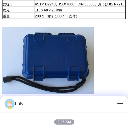
に従う
ASTM D2240、ISO/R686、DIN 53505、およびJIS R7215
次元
115 x 60 x 25 mm
重量
200 g （網）;300 g （総体）
ゴム製硬度の試験機
ジュロメーターの硬度の単位
札:
,
,
Lufy
デジタル ゴム製硬度のテスター
最高の価格で
2:36 AM