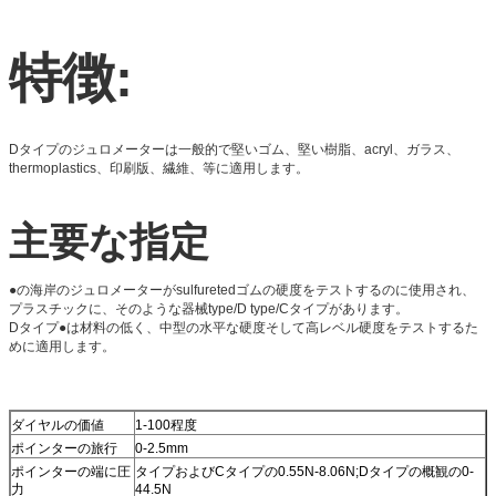
特徴:
Dタイプのジュロメーターは一般的で堅いゴム、堅い樹脂、acryl、ガラス、
thermoplastics、印刷版、繊維、等に適用します。
主要な指定
●の海岸のジュロメーターがsulfuretedゴムの硬度をテストするのに使用され、
プラスチックに、そのような器械type/D type/Cタイプがあります。
Dタイプ●は材料の低く、中型の水平な硬度そして高レベル硬度をテストするた
めに適用します。
ダイヤルの価値
1-100程度
ポインターの旅行
0-2.5mm
ポインターの端に圧
タイプおよびCタイプの0.55N-8.06N;Dタイプの概観の0-
力
44.5N