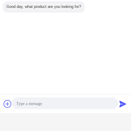
Good day, what product are you looking for?
シリコーンのナイロン ゴム製デジタ
ル海岸の硬度のテスターの硬度の点
検
続行
ショアデュロメーター
多く
海岸の硬度
新しいデジタル岸
ショア硬度試験ブ
追跡可能な校正証
ゴム製硬
ーの海岸
硬度テスト器
ロック ゴム硬度試
明書を持つ岸硬度
ターの
D
TS200A
験ブロック タイプ
測定器用岸硬度試
A ショアデュロメ
験ブロック型D
ーターキット用 7
チャット
見積依頼
色のブロックを測
言語を変えて下さい
定
Japanese