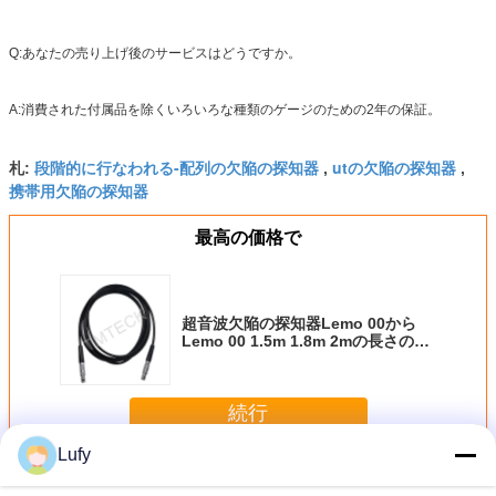
Q:あなたの売り上げ後のサービスはどうですか。
A:消費された付属品を除くいろいろな種類のゲージのための2年の保証。
段階的に行なわれる-配列の欠陥の探知器
utの欠陥の探知器
札:
,
,
携帯用欠陥の探知器
最高の価格で
超音波欠陥の探知器Lemo 00から
Lemo 00 1.5m 1.8m 2mの長さのた
めの超音波ケーブル
続行
Lufy
超音波トランスデューサー ケーブル
多く