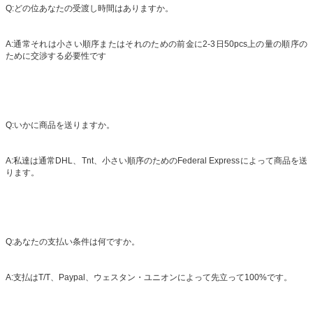
Q:どの位あなたの受渡し時間はありますか。
A:通常それは小さい順序またはそれのための前金に2-3日50pcs上の量の順序の
ために交渉する必要性です
Q:いかに商品を送りますか。
A:私達は通常DHL、Tnt、小さい順序のためのFederal Expressによって商品を送
ります。
Q:あなたの支払い条件は何ですか。
A:支払はT/T、Paypal、ウェスタン・ユニオンによって先立って100%です。