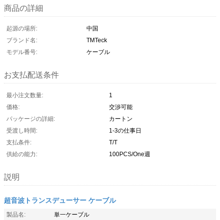
商品の詳細
起源の場所:
中国
ブランド名:
TMTeck
モデル番号:
ケーブル
お支払配送条件
最小注文数量:
1
価格:
交渉可能
パッケージの詳細:
カートン
受渡し時間:
1-3の仕事日
支払条件:
T/T
供給の能力:
100PCS/One週
説明
超音波トランスデューサー ケーブル
製品名:
単一ケーブル