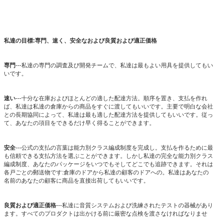
私達の目標:専門、速く、安全なおよび良質および適正価格
専門
---私達の専門の調査及び開発チームで、私達は最もよい用具を提供してもい
いです。
速い
---十分な在庫およびほとんどの適した配達方法。順序を置き、支払を作れ
ば、私達は私達の倉庫からの商品をすぐに渡してもいいです。主要で明白な会社
との長期協同によって、私達は最も適した配達方法を提供してもいいです。従っ
て、あなたの項目をできるだけ早く得ることができます。
安全
---公式の支払の言葉は能力別クラス編成制度を完成し。支払を作るために最
も信頼できる支払方法を選ぶことができます。しかし私達の完全な能力別クラス
編成制度、あなたのパッケージをいつでもそしてどこでも追跡できます。それは
各戸ごとの郵送物です:倉庫のドアから私達の顧客のドアへの。私達はあなたの
名前のあなたの顧客に商品を直接出荷してもいいです。
良質および適正価格
---私達に音質システムおよび洗練されたテストの器械があり
ます。すべてのプロダクトは出かける前に厳密な点検を渡さなければなりませ