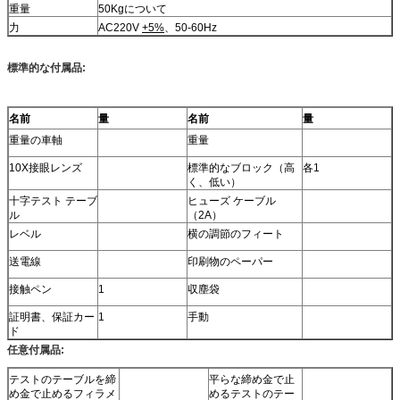
重量
50Kgについて
力
AC220V
+5%
、50-60Hz
標準的な付属品:
名前
量
名前
量
重量の車軸
重量
10X接眼レンズ
標準的なブロック（高
各1
く、低い）
十字テスト テーブ
ヒューズ ケーブル
ル
（2A）
レベル
横の調節のフィート
送電線
印刷物のペーパー
接触ペン
1
収塵袋
証明書、保証カー
1
手動
ド
任意付属品:
テストのテーブルを締
平らな締め金で止
め金で止めるフィラメ
めるテストのテー