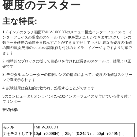
硬度のテスター
主な特長:
1. 8インチのタッチ画面TMHV-1000DTのメニュー構造インターフェイスは、イ
ンターフェイスの硬度のスケールHVかHKを選ぶことができます;スクリーンの
数キーを硬度の価値を直接示すことができます押して下さい;異なる硬度の価値
の間の転換;光源のstepless調節;作り付けのカメラ、イメージはですより明確で
きます
2. 標準的なブロックに従って目盛りを付ければ長さのスケールは、結果より正
確です
3. デジタル エンコーダーの接眼レンズの構造によって、硬度の価値はスクリー
ンで直接示されます
4. 試験結果は自動的に救われ、処理することができます
5のコンピュータとオンラインRS-232インターフェイスが付いている作り付け
プリンター
技術仕様:
モデル
TMHV-1000DT
力をテストして下
10gf （0.098N）、25gf （0.245N）、50gf （0.49N）、