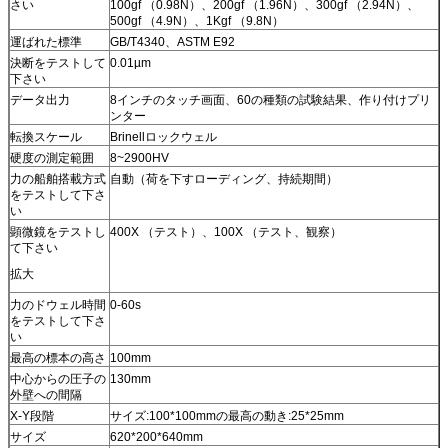
さい
100gf （0.98N）、200gf （1.96N）、300gf （2.94N）、
500gf （4.9N）、1Kgf （9.8N）
運ばれた標準
GB/T4340、ASTM E92
決断をテストして
0.01µm
下さい
データ出力
8インチのタッチ画面、60の種類の試験結果、作り付けプリ
ンター
転換スケール
Brinellロックウェル
硬度の測定範囲
8~2900HV
力の船舶搭載方式
自動（荷を下すローディング、持続期間）
をテストして下さ
い
顕微鏡をテストし
400X （テスト）、100X （テスト、観察）
て下さい
拡大
力のドウェル時間
0-60s
をテストして下さ
い
最高の標本の高さ
100mm
中心からの圧子の
130mm
外壁への間隔
X-Y段階
サイズ:100*100mmの最高の動き:25*25mm
サイズ
620*200*640mm