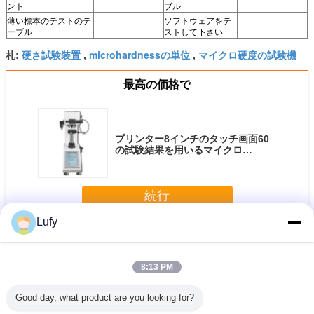
ント
ブル
薄い標本のテストのテ
ソフトウェアをテ
ーブル
ストして下さい
硬さ試験装置
microhardnessの単位
マイクロ硬度の試験機
札:
,
,
最高の価格で
プリンター8インチのタッチ画面60
の試験結果を用いるマイクロ
Vickersの硬度のテスターで造られ
る
続行
Lufy
マイクロ ビッカース硬度計
多く
8:13 PM
Good day, what product are you looking for?
ケールHv
プリンター8イン
半自動マイクロ
自動タレットのマ
TMTECK