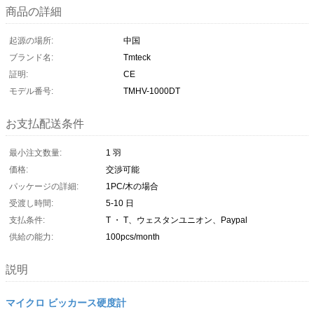
商品の詳細
起源の場所:
中国
ブランド名:
Tmteck
証明:
CE
モデル番号:
TMHV-1000DT
お支払配送条件
最小注文数量:
1 羽
価格:
交渉可能
パッケージの詳細:
1PC/木の場合
受渡し時間:
5-10 日
支払条件:
T ・ T、ウェスタンユニオン、Paypal
供給の能力:
100pcs/month
説明
マイクロ ビッカース硬度計