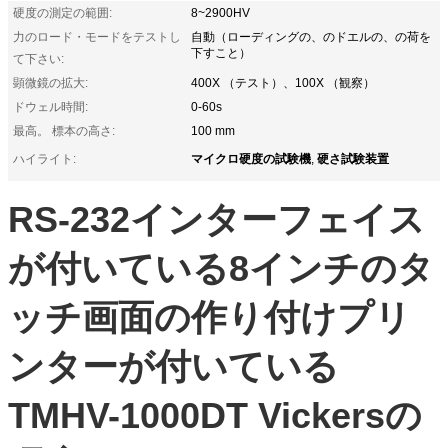
硬度の測定の範囲:
8~2900HV
力のロード・モードをテストし
自動（ローディングの、のドエルの、の荷を
下すこと）
て下さい:
顕微鏡の拡大:
400X （テスト）、100X （観察）
ドウェル時間:
0-60s
最高。 標本の高さ:
100 mm
マイクロ硬度の試験機
硬さ試験装置
ハイライト:
,
RS-232インターフェイス
が付いている8インチのタ
ッチ画面の作り付けプリ
ンターが付いている
TMHV-1000DT Vickersの