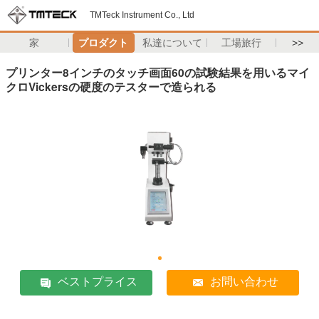
TMTeck Instrument Co., Ltd
家
プロダクト
私達について
工場旅行
>>
プリンター8インチのタッチ画面60の試験結果を用いるマイ
クロVickersの硬度のテスターで造られる
ベストプライス
お問い合わせ