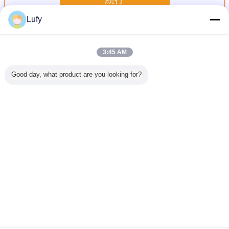
続行
Lufy
超音波口径測定のブロック
多く
3:45 AM
Good day, what product are you looking for?
プ 試験 カ
7 ステップ パイプ
IIW型1MM校正ブ
ISO2400-2012
RB-3 
ション ブ
テスト ブロック/
ロック 1018 非破
304ステンレス鋼
ションブ
-12mm
円管 ステップ ブ
壊試験 (NDT) の鋼
V1のブロックの口
1018 
 炭素鋼
ロック, 2.5-30mm
試験ブロック
径測定
1018 炭素 鋼
言語を変えて下さい
Japanese
ホーム
|
私達について
|
地図
|
Privacy Policy
デスクトップの眺め
Copyright © 2020 - 2026 TMTeck Instrument Co., Ltd.
All rights reserved.