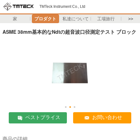
TMTeck Instrument Co., Ltd
家
プロダクト
私達について
工場旅行
>>
ASME 38mm基本的なNdtの超音波口径測定テスト ブロック
ベストプライス
お問い合わせ
商品の詳細