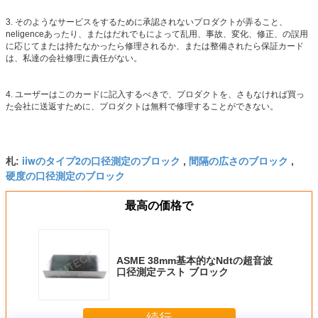
3. そのようなサービスをするために承認されないプロダクトが弄ること、
neligenceあったり、またはだれでもによって乱用、事故、変化、修正、の誤用
に応じてまたは持たなかったら修理されるか、または整備されたら保証カード
は、私達の会社修理に責任がない。
4. ユーザーはこのカードに記入するべきで、プロダクトを、さもなければ買っ
た会社に送返すために、プロダクトは無料で修理することができない。
iiwのタイプ2の口径測定のブロック
間隔の広さのブロック
札:
,
,
硬度の口径測定のブロック
最高の価格で
ASME 38mm基本的なNdtの超音波
口径測定テスト ブロック