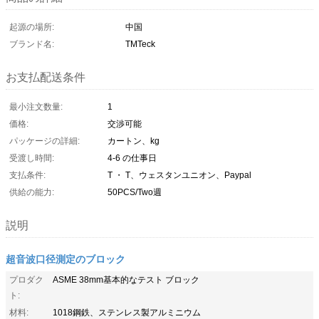
起源の場所:
中国
ブランド名:
TMTeck
お支払配送条件
最小注文数量:
1
価格:
交渉可能
パッケージの詳細:
カートン、kg
受渡し時間:
4-6 の仕事日
支払条件:
T ・ T、ウェスタンユニオン、Paypal
供給の能力:
50PCS/Two週
説明
超音波口径測定のブロック
プロダク
ASME 38mm基本的なテスト ブロック
ト:
材料:
1018鋼鉄、ステンレス製アルミニウム