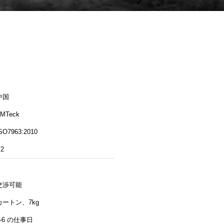
中国
MTeck
SO7963:2010
2
交渉可能
カートン、7kg
4-6 の仕事日