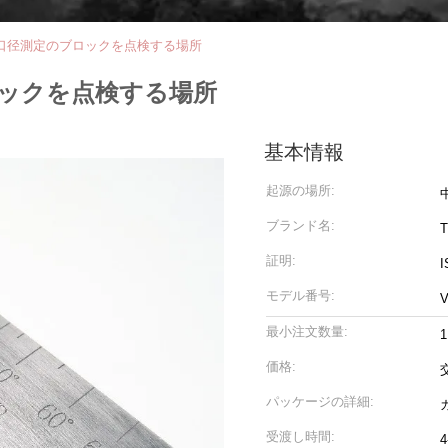
音波口径測定のブロックを点検する場所
ロックを点検する場所
基本情報
起源の場所:
ブランド名:
T
証明:
I
モデル番号:
V
最小注文数量:
1
価格:
パッケージの詳細:
受渡し時間: