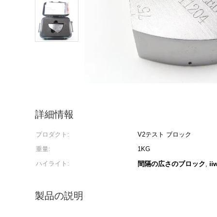
詳細情報
プロダクト:
V2テスト ブロック
重量:
1KG
ハイライト:
間隔の広さのブロック
i
,
製品の説明