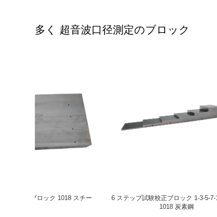
多く 超音波口径測定のブロック
/円管 ステ
IIW型1MM校正ブロック 1018 非破壊試験
ISO2400
8 炭素 鋼
(NDT) の鋼試験ブロック