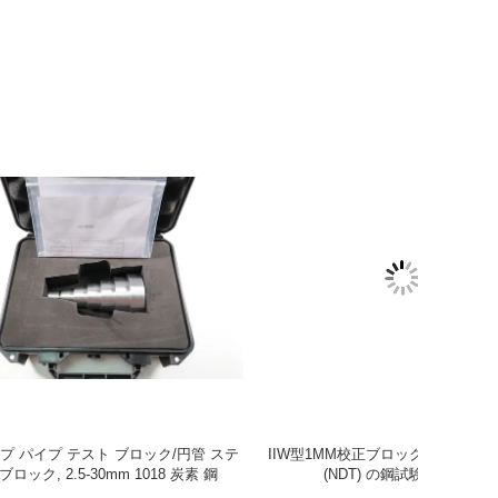
=1 インチ
ASME 非パイピングカルブロック T=1/2 イン
RB-3 カ
のための鋼の校
チ ASME TYPE 1018 UT 切断波のための鋼の
)
校正ブロック (1/2 インチ厚さ)