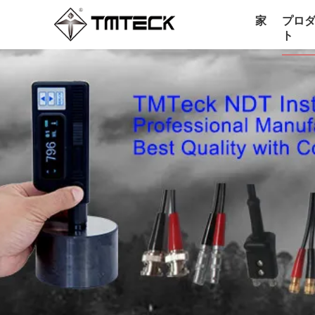
家
プロ
ト