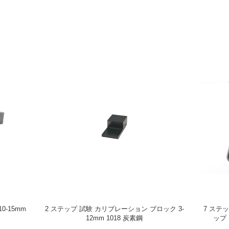
-2012 304ステンレス鋼V1のブロック
ASME 非パイピングカルブロック T
の口径測定
ASME TYPE 1018 UT 切断波
正ブロック (1 インチ厚さ