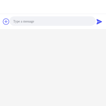
チャット
見積依頼
デジタル
磁気コーティング
F1/90° コーティン
TMTECK-370 ウ
デジタル 
ングの厚
の厚さゲージ
グ厚さプローブ
ェットフィルムゲ
コーティ
ージ
(コーティング厚さ
ージ/フィルムコー
さゲ
計 TM510FN plus
ム 20-370μM
用)
言語を変えて下さい
Photo
Japanese
Video Call
Audio Call
ホーム
|
私達について
|
地図
|
Privacy Policy
デスクトップの眺め
Copyright © 2020 - 2026 TMTeck Instrument Co., Ltd.
All rights reserved.