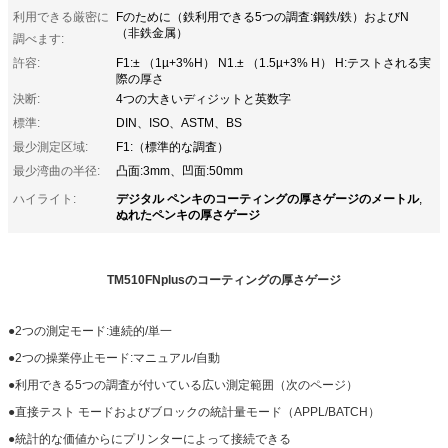
利用できる厳密に
Fのために（鉄利用できる5つの調査:鋼鉄/鉄）およびN
（非鉄金属）
調べます:
許容:
F1:± （1µ+3%H） N1.± （1.5µ+3% H） H:テストされる実
際の厚さ
決断:
4つの大きいディジットと英数字
標準:
DIN、ISO、ASTM、BS
最少測定区域:
F1:（標準的な調査）
最少湾曲の半径:
凸面:3mm、凹面:50mm
デジタル ペンキのコーティングの厚さゲージのメートル
ハイライト:
,
ぬれたペンキの厚さゲージ
TM510FNplusのコーティングの厚さゲージ
●2つの測定モード:連続的/単一
●2つの操業停止モード:マニュアル/自動
●利用できる5つの調査が付いている広い測定範囲（次のページ）
●直接テスト モードおよびブロックの統計量モード（APPL/BATCH）
●統計的な価値からにプリンターによって接続できる