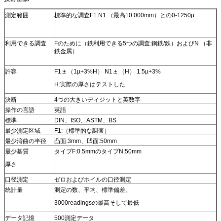
測定範囲
標準的な調査F1.N1 （最高10.000mm）との0-1250µ
利用できる調査
Fのために（鉄利用できる5つの調査:鋼鉄/鉄）およびN （非
鉄金属）
許容
F1:± （1µ+3%H） N1.± （H） 1.5µ+3%
H:実際の厚さはテストした
決断
4つの大きいディジットと英数字
操作の言語
英語
標準
DIN、ISO、ASTM、BS
最少測定区域
F1:（標準的な調査）
最少湾曲の半径
凸面:3mm、凹面:50mm
最少基質
タイプF:0.5mmのタイプN:50mm
厚さ
口径測定
ゼロおよびホイルの口径測定
統計量
測定の数、平均、標準偏差、
3000readingsの最高そして最低
データ記憶
500測定データ