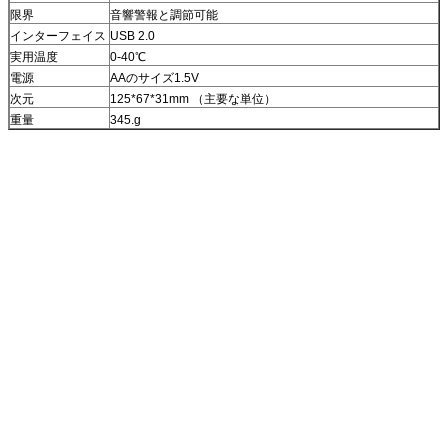
限界
音響警報と調節可能
インターフェイス
USB 2.0
実用温度
0-40℃
電源
AAのサイズ1.5V
次元
125*67*31mm （主要な単位）
重量
345.g