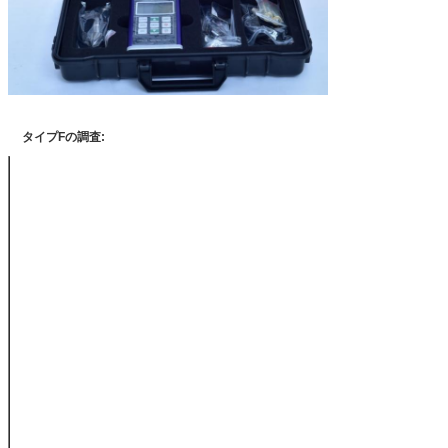
タイプFの調査:
調査
F400
F1
測定の主義
磁気方法
測定範囲（mm）
0~400um
0~125
最低の決断（mm）
0.1
0.1
許容
1点の口径測定
± （2%H+0.7）
± （2
（mm）
2点の口径測定
± （1%H+0.7）
± （（
（mm）