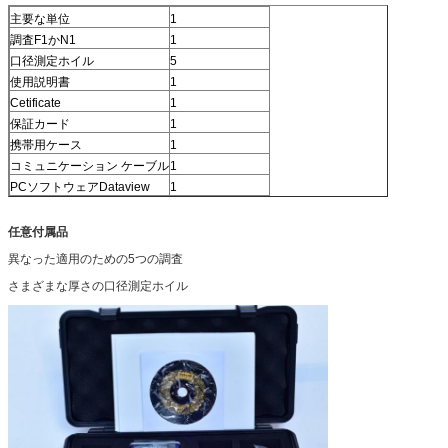
主要な単位
1
調査F1かN1
1
口径測定ホイル
5
使用説明書
1
Cetificate
1
保証カード
1
携帯用ケース
1
コミュニケーション ケーブル
1
PCソフトウェアDataview
1
任意付属品
異なった適用のための5つの調査
さまざまな厚さの口径測定ホイル