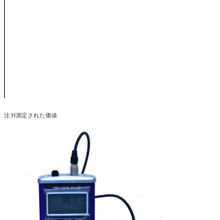
（mm）
2点の口径測定
± （1%H+0.7）
± （1%H+1.5）
--------
（mm）
湾曲（凸面）の最低の半径（mm）
1.5
3
平たい
最低の測定区域（mm）
F4
F5
F7
基材（mm）の最低の厚さ
0.3
0.3
0
注:H測定された価値