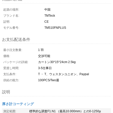
起源の場所:
中国
ブランド名:
TMTeck
証明:
CE
モデル番号:
TM510FNPLUS
お支払配送条件
最小注文数量:
1 羽
価格:
交渉可能
パッケージの詳細:
カートン30*15*24cm 2.5kg
受渡し時間:
3-5仕事日
支払条件:
T ・ T、ウェスタンユニオン、Paypal
供給の能力:
100PCS/Two週
説明
厚さ計コーティング
測定範囲:
標準的な調査F1.N1 （最高10.000mm）との0-1250µ