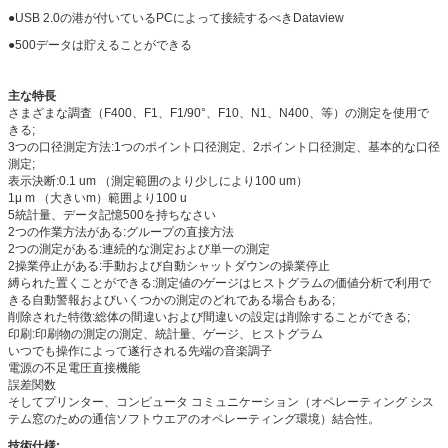
●USB 2.0の港が付いているPCによって接続するべきDataview
●500データは貯えることができる
主な特長
さまざまな調査（F400、F1、F1/90°、F10、N1、N400、等）の測定を使用で
きる;
3つの口径測定方法:1つのポイント口径測定、2ポイント口径測定、基本的な口径
測定;
表示決断:0.1 um （測定範囲のより少しにより100 um）
1μ m （大きいm）範囲より100 u
5統計量、データ記憶500を持ちなさい
2つの作業方法がある:グループの直接方法
2つの測定がある:連続的な測定および単一の測定
2操業停止がある:手動および自動シャットダウンの操業停止
縛られた置くことができる:測定値のゲージはヒストグラムの価値分析で利用で
きる自動警報およびいくつかの測定のどれである場合もある;
削除された特徴:総体の間違いおよび間違いの設定は削除することができる;
印刷:印刷物の測定の測定、統計量、ゲージ、ヒストグラム
いつでも操作によって遂行される先端の音楽調子
電源の不足電圧直接機能
誤差関数
そしてプリンター、コンピュータ コミュニケーション（オペレーティング シス
テム窓のための通信ソフトウエアのオペレーティング環境）結合性。
技術仕様: