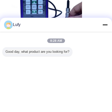
Lufy
8:28 AM
デジタル ペンキのコーティングの厚さゲージのメートル
札:
,
ぬれたペンキの厚さゲージ
厚さの測定用具を塗って下さい
,
Good day, what product are you looking for?
最高の価格で
具体的なデジタル コーティングの厚
さゲージ
続行
厚さ計コーティング
多く