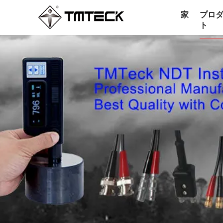
家
プロ
ト