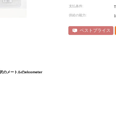
支払条件:
供給の能力:
1
ベストプライス
沢のメートルのelcometer