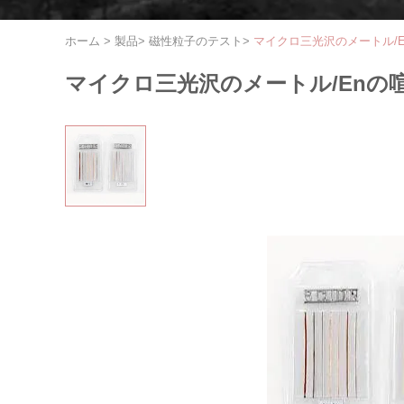
ホーム
>
製品
>
磁性粒子のテスト
>
マイクロ三光沢のメートル/En
マイクロ三光沢のメートル/Enの喧騒