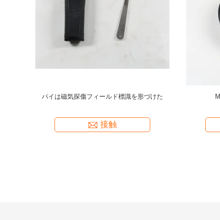
ター
手持ちの産業検査 電池駆動デジタルデバイス
Tm
接触