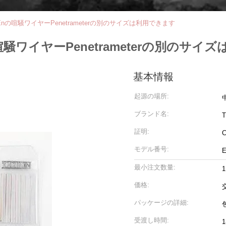
の喧騒ワイヤーPenetrameterの別のサイズは利用できます
ワイヤーPenetrameterの別のサイ
基本情報
起源の場所:
ブランド名:
T
証明:
モデル番号:
E
最小注文数量:
1
価格:
パッケージの詳細:
受渡し時間:
1