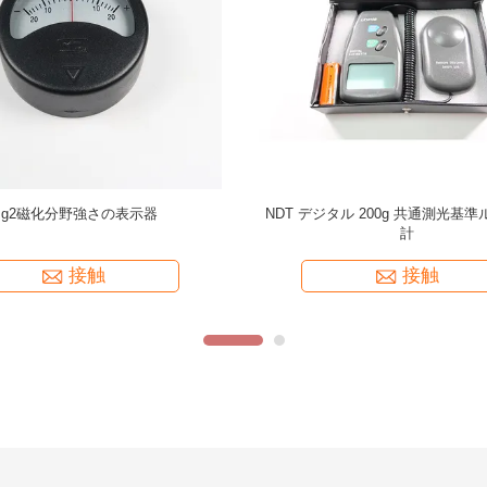
teck製永久ヨーク磁粉探傷器
45N 磁粉探傷用リフティングフォ
ロック、非破壊検査重力校正 MT 
ピース
接触
接触