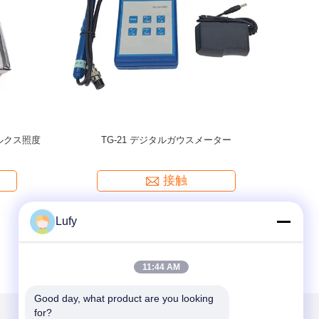
ース試験ブ
健全で軽い警報Tmteckの超音波欠陥の探知器
パイは磁
ヨーテスト
の調節可能な磁化の強度
接触
Lufy
11:44 AM
Good day, what product are you looking 
for?