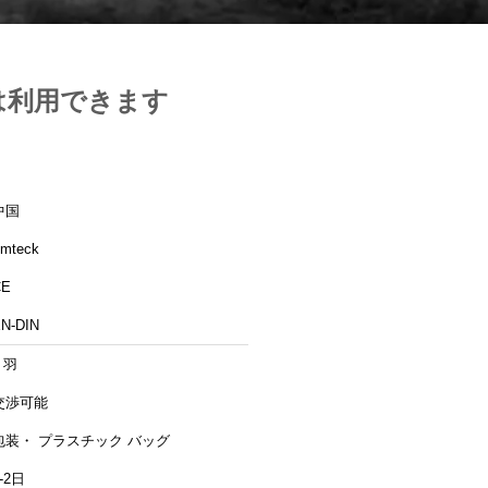
ズは利用できます
中国
mteck
CE
N-DIN
 羽
交渉可能
包装・ プラスチック バッグ
-2日